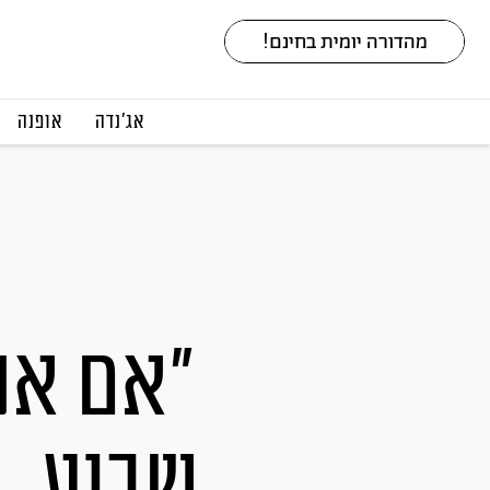
אג׳נדה
אופנה
"אם אנ
שבוע, י