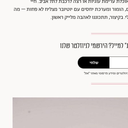
וכלת ערימת עוגיות או רצה לרכבת לתל אביב. חיי
, הומור ומערכת יחסים עם יוטיובר מצליח לא פחות – מה
 בקיצור, תתכוננו לאהבה מלייק ראשון.
״ למייל? הירשמי לניוזלטר שלנו
שלחי
וזלטרים ומידע פרסומי מאתר ״את״