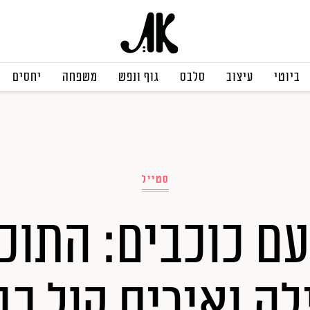
ביוטי
עיצוב
סלבס
גוף ונפש
משפחה
יחסים
סטייל
עם כוכבים: התוכנ
ה ואיריס קול כב