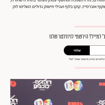
תפוחים, גזרה נשפכת ומחשוף עמוק מעוטר בתחרה שחורה,
ף אוברסייז, קוקו בלוף ועגילי חישוק גדולים השלימו לוק
״ למייל? הירשמי לניוזלטר שלנו
שלחי
וזלטרים ומידע פרסומי מאתר ״את״