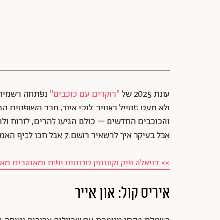
עונת 2025 של
"רוקדים עם כוכבים"
נפתחה רשמית בא
ולא מעט סטייל באוויר. לוסי איוב, חבר השופטים ה
והכוכבים החדשים – כולם הגיעו להרים, לזרוח ולהזכ
אבל בעיקר איך להשאיר רושם.7 אבל חכו לכיף האמיתי, שיעלה לשידור ב-18.5 בקשת 12.
>> דניאלה פיק וקוונטין טרנטינו יפים ומאוהבים מא
איריס קול: און אייר