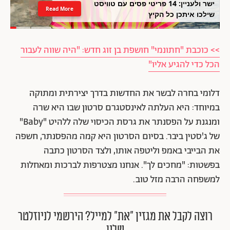
ישר ולעניין: 14 פריטי פסים עם טוויסט
Read More
שילכו איתכן כל הקיץ
>> כוכבת "חתונמי" חושפת בן זוג חדש: "היה שווה לעבור
הכל כדי להגיע אליו"
דלומי בחרה לבשר את החדשות בדרך יצירתית ומתוקה
במיוחד: היא העלתה לאינסטגרם סרטון שבו היא שרה
ומנגנת על הפסנתר את גרסת הכיסוי שלה ללהיט "Baby"
של ג'סטין ביבר. בסיום הסרטון היא קמה מהפסנתר, חשפה
את הבייבי באמפ וליטפה אותו, ולצד הסרטון כתבה
בפשטות: "מחכים לך". אנחנו מצטרפות לברכות ומאחלות
למשפחה הרבה מזל טוב.
רוצה לקבל את מגזין ״את״ למייל? הירשמי לניוזלטר