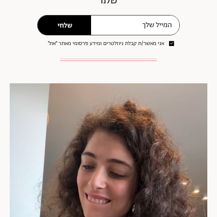
שלנו
שלחי
אני מאשר/ת קבלת ניוזלטרים ומידע פרסומי מאתר ״את״
נגן
וידאו