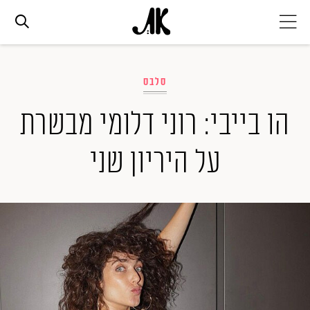
אג׳נדה
סלבס
אופנה
הו בייבי: רוני דלומי מבשרת
על היריון שני
ביוטי
סלבס
ערוצים נוספים
המגזין