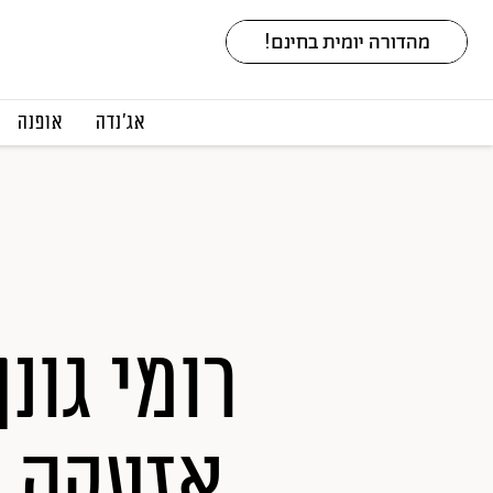
אג׳נדה
אופנה
רומי גונ
אזעקה ב