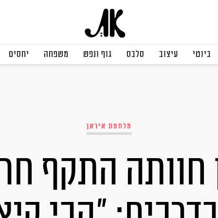
ביוטי
עיצוב
סלבס
גוף ונפש
משפחה
יחסים
מלחמת איראן
ן חוותה התקף חר
דרכים: "הכי קיצו