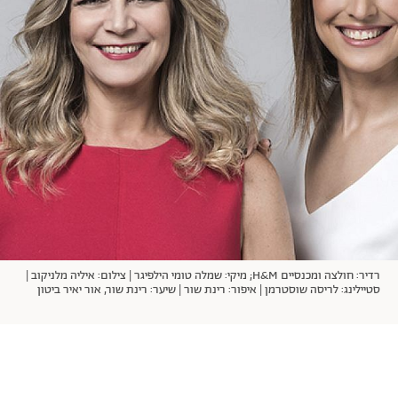
אודות
תרבות ופנאי
מי אנחנו
הפקות אופנה
שירות לקוחות למנויים
תנאי שימוש
עיצוב
מדיניות פרטיות
בריאות
כתבו לנו
הצהרת נגישות
קריירה
יחסים
© יובל סיגלר תקשורת בע"מ 2026
RGB Media
משפחה
Designed, Developed and Powered by
חופש
תוכן מקודם
רדיר: חולצה ומכנסיים H&M; מיקי: שמלה טומי הילפיגר | צילום: איליה מלניקוב |
סטיילינג: לריסה שוסטרמן | איפור: רינת שור | שיער: רינת שור, אור יאיר ביטון