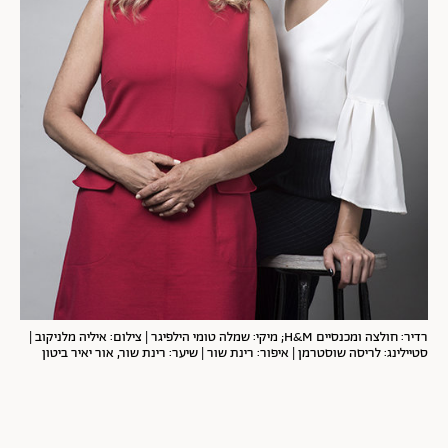
רדיר: חולצה ומכנסיים H&M; מיקי: שמלה טומי הילפיגר | צילום: איליה מלניקוב |
סטיילינג: לריסה שוסטרמן | איפור: רינת שור | שיער: רינת שור, אור יאיר ביטון