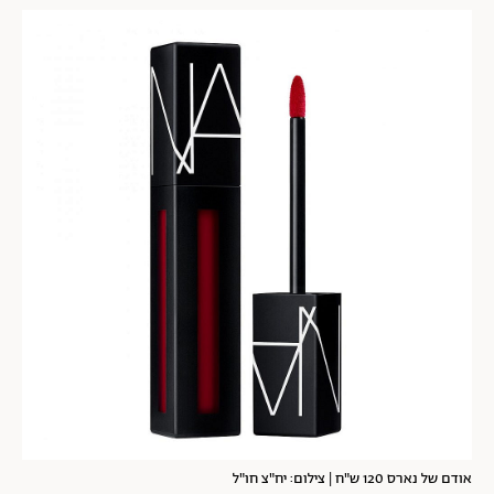
אודם של נארס 120 ש"ח | צילום: יח"צ חו"ל