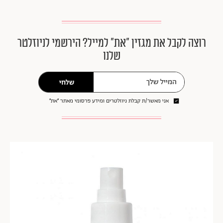
רוצה לקבל את מגזין ״את״ למייל? הירשמי לניוזלטר
שלנו
שלחי
אני מאשר/ת קבלת ניוזלטרים ומידע פרסומי מאתר ״את״