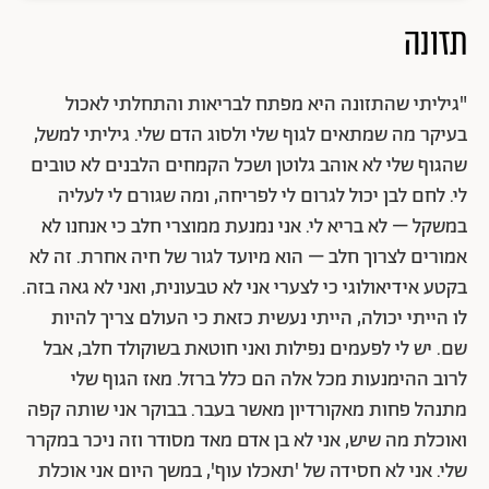
תזונה
"גיליתי שהתזונה היא מפתח לבריאות והתחלתי לאכול
בעיקר מה שמתאים לגוף שלי ולסוג הדם שלי. גיליתי למשל,
שהגוף שלי לא אוהב גלוטן ושכל הקמחים הלבנים לא טובים
לי. לחם לבן יכול לגרום לי לפריחה, ומה שגורם לי לעליה
במשקל – לא בריא לי. אני נמנעת ממוצרי חלב כי אנחנו לא
אמורים לצרוך חלב – הוא מיועד לגור של חיה אחרת. זה לא
בקטע אידיאולוגי כי לצערי אני לא טבעונית, ואני לא גאה בזה.
לו הייתי יכולה, הייתי נעשית כזאת כי העולם צריך להיות
שם. יש לי לפעמים נפילות ואני חוטאת בשוקולד חלב, אבל
לרוב ההימנעות מכל אלה הם כלל ברזל. מאז הגוף שלי
מתנהל פחות מאקורדיון מאשר בעבר. בבוקר אני שותה קפה
ואוכלת מה שיש, אני לא בן אדם מאד מסודר וזה ניכר במקרר
שלי. אני לא חסידה של 'תאכלו עוף', במשך היום אני אוכלת