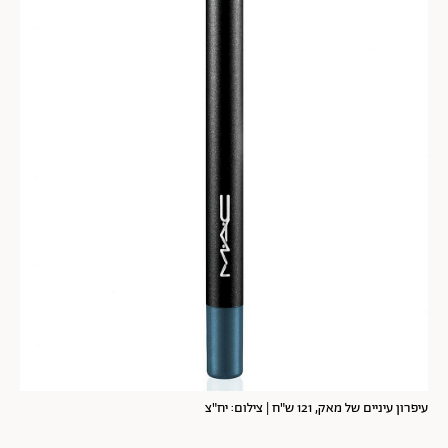
עיפרון עיניים של מאק, 121 ש"ח | צילום: יח"צ