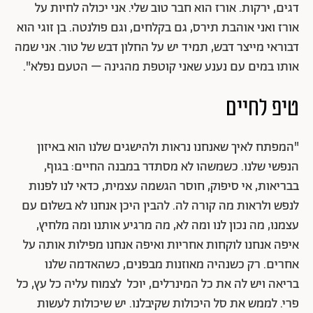
דגים, ירקות. אורז הוא חבר טוב שלי. אני יכולה לחיות על
אורז ואני אוהבת תירס, גם בקלחים, וגם פולנטה. בן זוגי הוא
דבוראי מייצר דבש, תמיד יש על החלון דבש של טור. אני שמה
אותו במים עם נענע שאני קוטפת מהגינה – הטעם נפלא".
טיפ לחיים
"המפתח לאיך שאנחנו נראות ולהישגים שלנו הוא באיזון
הנפשי שלנו. כשמשהו לא מסתדר במבנה החיים: בגוף,
בבריאות, אי סיפוק, חוסר הגשמה עצמית, כדאי לנו לפנות
לנפש ולראות מה קורה לה. להבין היכן אנחנו לא בשלום עם
עצמנו, מה נכון לנו ומה לא, מה מרגיע אותנו ומה מלחיץ,
איפה אנחנו לוקחות אחריות ואיפה אנחנו מפילות אותה על
אחרים. רק כשנהיה מאוזנות מבפנים, כשהאדמה שלנו
בריאה ויש לה את כל המינרלים, יוכל לצמוח עליה כל עץ, כל
פרי. לממש את סל היכולות שקיבלנו. יש שיכולות לעשות