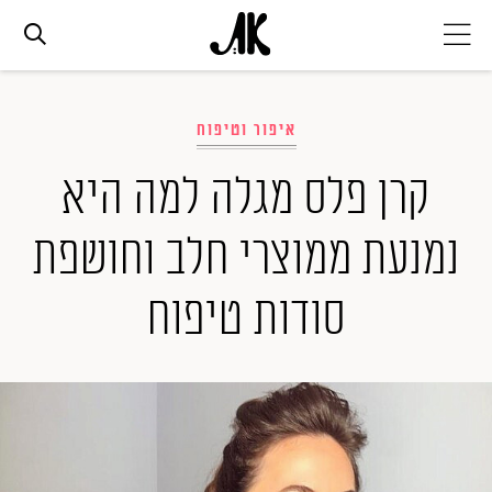
אג׳נדה
איפור וטיפוח
אופנה
קרן פלס מגלה למה היא
נמנעת ממוצרי חלב וחושפת
ביוטי
סודות טיפוח
סלבס
ערוצים נוספים
המגזין