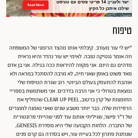
ישר ולעניין: 14 פריטי פסים עם טוויסט
Read More
שילכו איתכן כל הקיץ
טיפוח
"יש לי עור מעורב. קיבלתי אותו מהצד הרומני של המשפחה
וזה אומר גנטיקה טובה. לאימי יש עור נהדר והיא נראית
מדהים גם היום. אני מקווה להיראות ככה בגילה. אני בן אדם
מאד פשוט באופן שאני חיה, לא מרבה להסתכל במראה ולא
אוהבת להתעסק בעולם הביוטי. רוב שגרת הטיפוח שלי
נמצאת בטרולי כי אני הרבה בדרכים. אני משתמשת בספריי
החומצות של קרן ברטוב, CLEAR UP PEEL שהחליף את
הרפידות שלה. כבר יותר משבע שנים שאני נאמנה למוצרים
של ד"ר פישר, שגיליתי אותם עוד לפני שהייתי פרזנטורית
של החברה. הלחות הקבועה שלי היא מסדרת GENESIS,
שנותנת פתרון לכל בעיית עור, ויש בסדרה גם קרם פנים