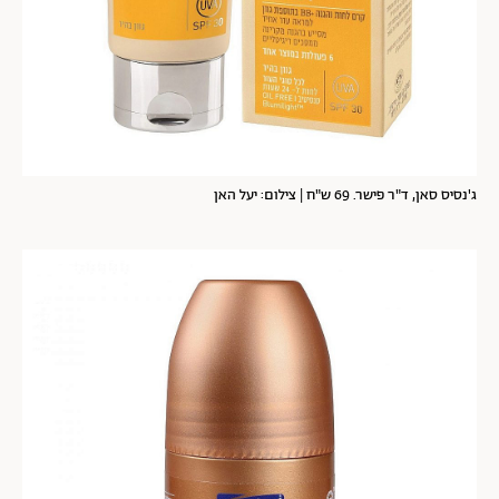
ג'נסיס סאן, ד"ר פישר. 69 ש"ח | צילום: יעל האן