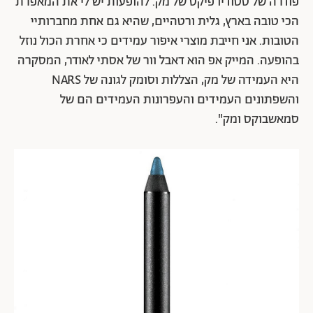
פודרה של סטודיו פיקס של מק. להופעות יש לי את המאפרת
הכי טובה בארץ, גלית ורטהיים, שהיא גם אחת מחברותיי
הטובות. אני חייבת מוצרי איפור עמידים כי אחרת הכול נוזל
בהופעה. המייק אפ הוא דאבל וור של אסתי לאודר, המסקרה
היא העמידה של מק, הצללות וסומק לגונה של NARS
והשפתונים העמידים והעפרונות העמידים הם של
סמאשבוקס ומק".