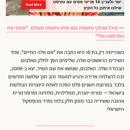
ישר ולעניין: 14 פריטי פסים עם טוויסט
Read More
שילכו איתכן כל הקיץ
>> מיכל אנסקי נחשפת כמו שלא נחשפה מעולם: "זנחתי את
הפרסונה שלי"
כשהייתה רק בת 16 היא כתבה את "אם אלה החיים", אחד
השירים הראשונים שלה, שלימים הפך לחלק מאלבום
הבכורה שלה. האלבום, שנושא את שם השיר, יצא ב-2006,
זכה להצלחה אדירה והגיע למעמד זהב תוך שלושה חודשים
בלבד. במרוצת השנים פלס הפכה לאחת היוצרות הבולטות
בישראל – זמרת-יוצרת, תמלילנית, מלחינה ופרפורמרית
אהובה ששיריה כבר מזמן חלק בלתי נפרד מהפסקול
הישראלי.