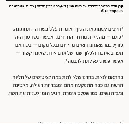
קרן פלס בתגובה לדבריו של ראש אמ"ן לשעבר אהרון חליוה | צילום: אינסטגרם
kerenpeles@
"חייבים לשנות את הטון", אומרת פלס בשורה התחתונה,
"כולנו – מהמג"ד, מחדרי החדרים. ואפשר, כשהטון הזה
פורץ, כמו שאנחנו רואים מדי יום ובכל מקום – בטח אם
מעורב איזכור ולכלוך שמו של אדם אחר, שאיננו קשור –
אפשר פשוט לא לתת לו במה".
בהתאם לזאת, בחרנו שלא לתת במה לציטוטים של חליוה.
הרשת גם ככה מתפקעת מהם ומגבריות רעילה, מקטינה
ומבזה נשים. כמו שפלס אומרת, הגיע הזמן לשנות את הטון.
חם ברשת
סלבס
זמרות ישראליות
קרן פלס