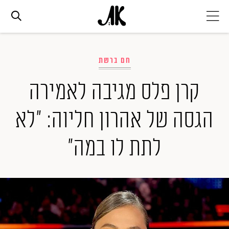
אג׳נדה
חם ברשת
אופנה
קרן פלס מגיבה לאמירה
הגסה של אהרון חליוה: "לא
ביוטי
לתת לו במה"
סלבס
ערוצים נוספים
המגזין