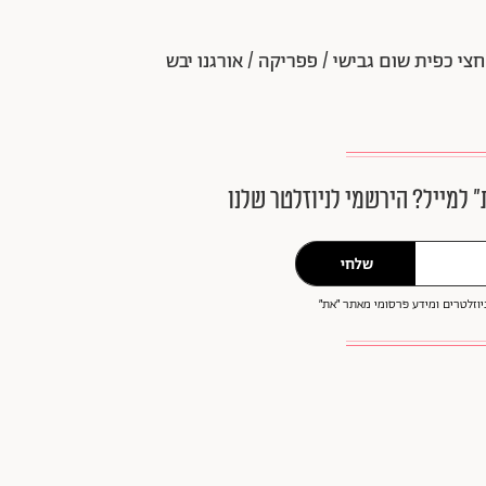
צי כפית שום גבישי / פפריקה / אורגנו יבש
״ למייל? הירשמי לניוזלטר שלנו
שלחי
וזלטרים ומידע פרסומי מאתר ״את״