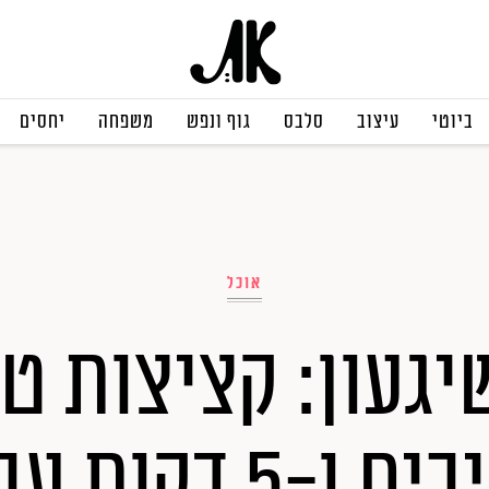
ביוטי
עיצוב
סלבס
גוף ונפש
משפחה
יחסים
אוכל
ו-5 דקות עבודה