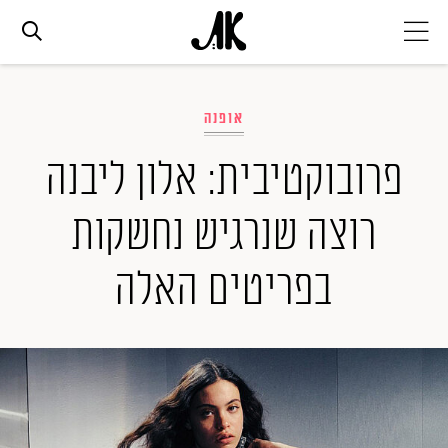
אג׳נדה
אופנה
אופנה
פרובוקטיבית: אלון ליבנה
רוצה שנרגיש נחשקות
ביוטי
בפריטים האלה
סלבס
ערוצים נוספים
המגזין