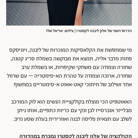
הדרופ השני של אלון ליבנה לקסטרו | צילום: אריאל שלו
מי שמחפשת את הקלאסיקות המוכרות של ליבנה, ויוניסקס
פחות מדבר אליה, תמצא את מבוקשה בשמלת סריג קטנה,
שחורה וצמודה עם משחקי שקיפויות, או בשמלת ערב
שחורה, ארוכה וצמודה על טהרת הא-סימטריה – עם שרוול
אחד ושילוב של חיתוכי קאט-אאוט א-סימטריים במחשוף.
האאוטפיט הכי מוצלח בקולקציית הנשים הוא לוק המורכב
מבלייזר אוברסייז לבן ונקי עם כריות כתפיים, אותו ניתן
לשלב עם חצאית פליסה לבנה ואוורירית בעלת שסע נדיב.
הקולקציה של אלון ליבנה לקסטרו נמכרת במהדורה