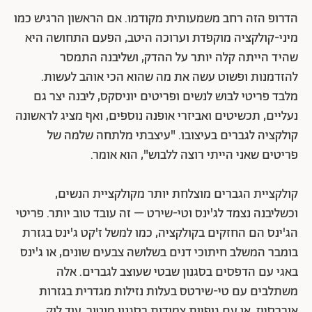
הדרופ הזה רחב משמעותית מקודמו. אם הראשון הרגיש כמו
מיני-קולקציה מוקפדת וערוכה היטב, הפעם התחושה היא
שהיד הייתה קלה יותר על ההדק, ושליבנה התמסר
להזדמנות ופשוט עשה את מה שהוא הכי אוהב לעשות.
מלבד פריטי לבוש לנשים ופריטים יוניסקס, ליבנה יצר גם
נעליים, תכשיטים ואביזרי אופנה נוספים, ואף מציג לראשונה
קולקציה לגברים בעיצובו. "עיצבתי מלתחה שלמה של
פריטים שאני הייתי רוצה ללבוש", הוא אומר.
קולקציית הגברים מוצלחת יותר מקולקציית הנשים,
וכשליבנה נצמד לג'ינס וטי-שירט – זה עובד טוב יותר. פריטי
הג'ינס הם החזקים בקולקציה, כמו למשל ז'קט ג'ינס בגזרת
בומבר המשלב חיתוכי דנים בשלושה צבעים שונים, או ג'ינס
באגי עם הדפסים בסגנון שבטי שעוצב לגברים. אלה
משתלבים עם טי-שירטס בעלות נזילות מגדרית בגזרות
אוברסייז, או עם גופיות צמודות בסגנון מוטור. עוד לוק