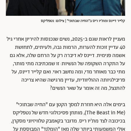
קלייר דיינס ומת'יו ריס ב"החיה שבתוכי" | צילום: נטפליקס
מעניין לראות שגם ב-2025, נשים שנכנסות להיריון אחרי גיל
40 עדיין זוכות להערות, הרמות גבה, ולעיתים, לתחושת
אשמה פנימית. דיינס לא דיברה רק על הרחם שלה, אלא גם
על התקרה השקופה של הנשיות: זו שמכתיבה מתי מותר,
מתי כבר מאוחר מדי, ומה נחשב ראוי. ואם קלייר דיינס, על
פריבילגיותה ההוליוודית, עדיין מרגישה שהיא צריכה
להתנצל, מה זה אומר על שאר הנשים?
בימים אלה היא חוזרת למסך הקטן עם "החיה שבתוכי"
(The Beast in Me), מותחן פסיכולוגי חדש של נטפליקס
בכיכובה לצד מת'יו ריס. מדובר בקאמבק טלוויזיוני מסקרן,
אולי המשמעותי ביותר שלה מאז "הומלנד" המבוססת על