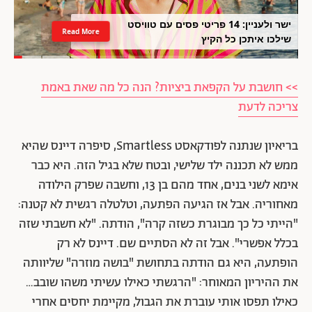
ישר ולעניין: 14 פריטי פסים עם טוויסט
Read More
שילכו איתכן כל הקיץ
>> חושבת על הקפאת ביציות? הנה כל מה שאת באמת
צריכה לדעת
בריאיון שנתנה לפודקאסט Smartless, סיפרה דיינס שהיא
ממש לא תכננה ילד שלישי, ובטח שלא בגיל הזה. היא כבר
אימא לשני בנים, אחד מהם בן 13, וחשבה שפרק הילודה
מאחוריה. אבל אז הגיעה הפתעה, וטלטלה רגשית לא קטנה:
"הייתי כל כך מבוגרת כשזה קרה", הודתה. "לא חשבתי שזה
בכלל אפשרי". אבל זה לא הסתיים שם. דיינס לא רק
הופתעה, היא גם הודתה בתחושת "בושה מוזרה" שליוותה
את ההיריון המאוחר: "הרגשתי כאילו עשיתי משהו שובב…
כאילו תפסו אותי עוברת את הגבול, מקיימת יחסים אחרי