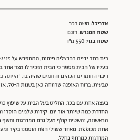
אדריכל
: משה בכר
שטח המגרש
: דונם
שטח בנוי
: 550 מ"ר
בית רחב ידיים בהרצליה פיתוח, המתפרש על פני ש
בעליו של הבית מספר כי הבית הזכיר לו מצד אחד ב
ריבוי החומרים הכהים והחמים שהיה בו. "הייתה כא
טבעית, ברוח האופנה שרווחה כאן בשנות ה-70, אז נבנה הבית", הוא נזכר.
בעצה אחת עם בכר, החליט בעל הבית על שיפוץ כו
החדרת כמה שיותר אור יום. קירות שלמים הוסרו וה
הראשונה, והשטיח קולף מעל גרם המדרגות וחשף א
אחת מכופפת. מאחר ששולי הפח הוטמנו בקיר ומעק
המדרגות כמרחף בחלל.