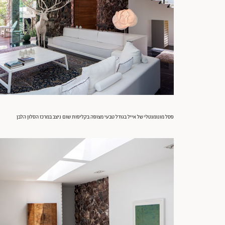
פסל מונומנטלי של אייל בגודל טבעי מצופה בקליפות שום ניצב במרכז הסלון הלבן