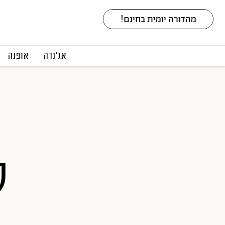
אג׳נדה
אופנה
ק