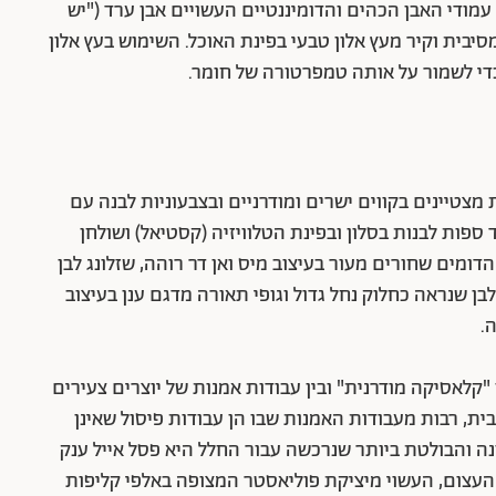
מודי האבן הכהים והדומיננטיים העשויים אבן ערד ("יש
בית וקיר מעץ אלון טבעי בפינת האוכל. השימוש בעץ אלון
די לשמור על אותה טמפרטורה של חומר.
מצטיינים בקווים ישרים ומודרניים ובצבעוניות לבנה עם
ספות לבנות בסלון ובפינת הטלוויזיה (קסטיאל) ושולחן
דומים שחורים מעור בעיצוב מיס ואן דר רוהה, שזלונג לבן
בן שנראה כחלוק נחל גדול וגופי תאורה מדגם ענן בעיצוב
.
קלאסיקה מודרנית" ובין עבודות אמנות של יוצרים צעירים
ת, רבות מעבודות האמנות שבו הן עבודות פיסול שאינן
נה והבולטת ביותר שנרכשה עבור החלל היא פסל אייל ענק
העצום, העשוי מיציקת פוליאסטר המצופה באלפי קליפות