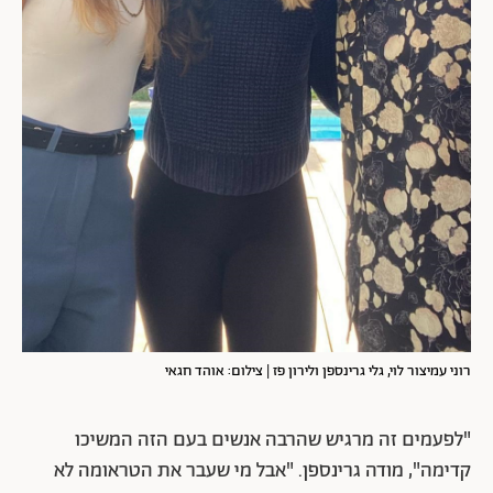
רוני עמיצור לוי, גלי גרינספן ולירון פז | צילום: אוהד חגאי
"לפעמים זה מרגיש שהרבה אנשים בעם הזה המשיכו
קדימה", מודה גרינספן. "אבל מי שעבר את הטראומה לא