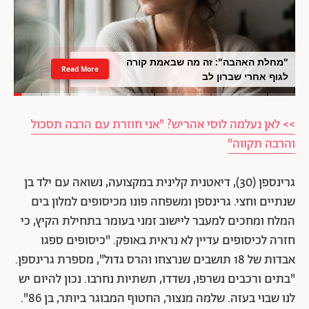
"מחלת האהבה": זה מה שבאמת קורה
Read More
לגוף אחרי שברון לב
>> לאן נעלמה לוסי אהריש? "אני חוזרת עם הרבה תסכול
והרבה תקווה"
גרינספן (30), דיאטנית קלינית במקצועה, נשואה עם ילד בן
שנתיים וחצי. גרינספן ומשפחה פונו מכיסופים למלון בים
המלח ומחכים למעבר ליישוב זמני בעומר בתחילת הקיץ, כי
חזרה לכיסופים עדיין לא נראית באופק. "כיסופים ספגו
אבדות של 18 תושבים שנרצחו והרס גדול", מספרת גרינספן.
"בתים ורכבים נשרפו, נשדדו, תשתיות נחרבו. נכון להיום יש
לנו שבוי בעזה. שלמה מנצור, החטוף המבוגר ביותר, בן 86".