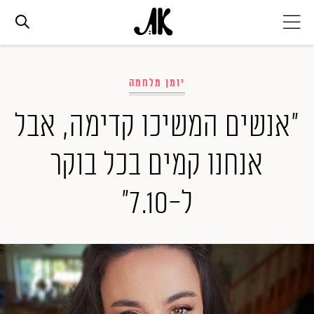
אג׳נדה
יומן מלחמה
אופנה
"אנשים המשיכו קדימה, אבל
אנחנו קמים בכל בוקר
ביוטי
ל-7.10"
סלבס
ערוצים נוספים
המגזין