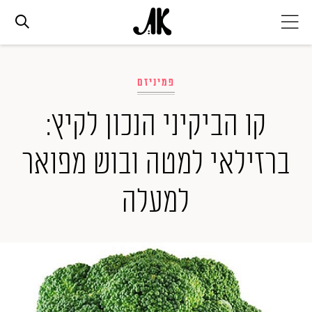
אג׳נדה
פמיניזם
אופנה
קו הביקיני הנכון לקיץ:
ברזילאי למטה ובוש מפואר
ביוטי
למעלה
סלבס
ערוצים נוספים
המגזין