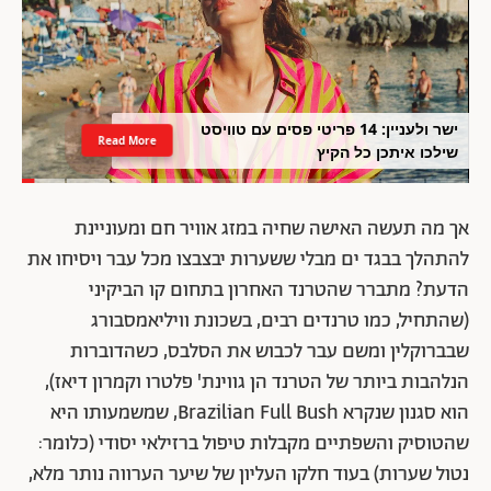
ישר ולעניין: 14 פריטי פסים עם טוויסט
Read More
שילכו איתכן כל הקיץ
אך מה תעשה האישה שחיה במזג אוויר חם ומעוניינת
להתהלך בבגד ים מבלי ששערות יבצבצו מכל עבר ויסיחו את
הדעת? מתברר שהטרנד האחרון בתחום קו הביקיני
(שהתחיל, כמו טרנדים רבים, בשכונת וויליאמסבורג
שבברוקלין ומשם עבר לכבוש את הסלבס, כשהדוברות
הנלהבות ביותר של הטרנד הן גווינת' פלטרו וקמרון דיאז),
הוא סגנון שנקרא Brazilian Full Bush, שמשמעותו היא
שהטוסיק והשפתיים מקבלות טיפול ברזילאי יסודי (כלומר:
נטול שערות) בעוד חלקו העליון של שיער הערווה נותר מלא,