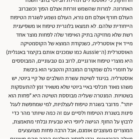
הרחוקה, כי לאוסטרלים תהילת הביוטי בחצי השנה
האחרונה. למרות שהשמש זורחת אצלם הפוך וכשברוב
העולם חורף אצלם חם נורא, העולם נשמע לשגרת הטיפוח
הייחודית שלהם. לא תמצאו בלוגרית טיפוח או משפיענית
רשת שלא מחזיקה בתיק האיפור שלה לפחות מוצר אחד
מייד אין אוסטרליה, כשנקודת המוצא של הקוסמטיקה
האוסטרלית (ה־Aussie כמו שמכנים אותם בקיצור באנגלית)
היא מוצרי טיפוח אורגניים, לרוב גם טבעוניים, המבוססים
על חומרי גלם שמקורם המובהק והטבעי הוא ביבשת
אוסטרליה. בניגוד לשיטת עשרת השלבים של קיי ביוטי, יש
משהו מאוד תכלסי באיי ביוטי שלא משאיר זמן להתעסקות
בשטויות. המנטרה שעליה מבוססת השיטה היא ״פחות הוא
יותר״. מדובר בשגרת טיפוח לעצלניות, למי שמחפשת לעגל
פינות בשגרת הטיפוח ולסיים עם זה כמה שיותר מהר כדי
לרבוץ על החוף. הגישה ליופי היא טבעית ובלתי מתאמצת,
המוצרים מעוצבים אומנם, אבל הרבה פחות מצועצעים