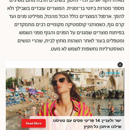
מאלה הקוריאנים, וכדי לחסוך בשלבים הרבה מהם משיגים
מספר מטרות ביוטי בו־זמנית. המוצרים עובדים בשבילך ולא
להפך. ארסנל המוצרים כולל הכול מהכול, מפילינג פנים ועד
קרם גוף, כשמותגי קוסמטיקה מקומיים רבים מתמקדים
בפיתוח מוצרים שמגנים על הפנים והגוף מפני השמש
ומטפלים בעור לאחר השהות מחוץ לבית, שהרי הנשים
האוסטרליות נחשפות לשמש לא מעט.
ישר ולעניין: 14 פריטי פסים עם טוויסט
Read More
שילכו איתכן כל הקיץ