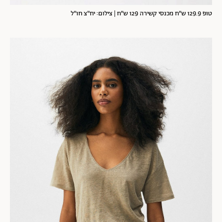
טופ 129.9 ש"ח מכנסי קשירה 129 ש"ח | צילום: יח"צ חו"ל