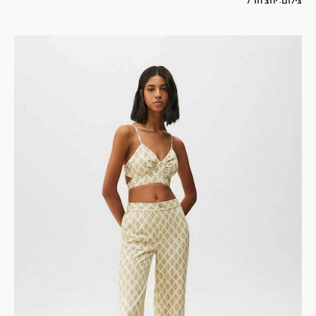
צילום: יחצ חו"ל