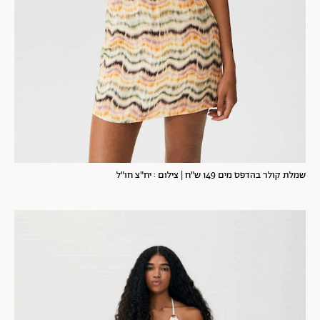
שמלת קולר בהדפס מים 149 ש"ח | צילום : יח"צ חו"ל