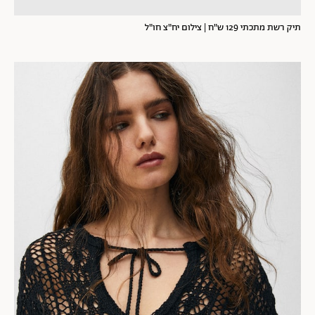
תיק רשת מתכתי 129 ש"ח | צילום יח"צ חו"ל