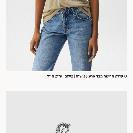
טי שירט חרישה מבד אריג 129ש"ח | צילום : יח"צ חו"ל