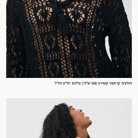
חולצת קרושה קשירה 199 ש"ח | צילום :יח"צ חו"ל