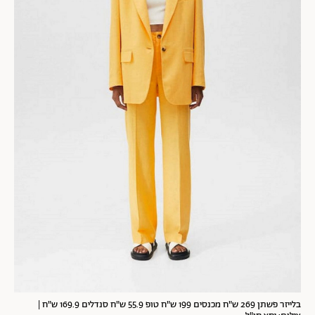
בלייזר פשתן 269 ש"ח מכנסים 199 ש"ח טופ 55.9 ש"ח סנדלים 169.9 ש"ח |