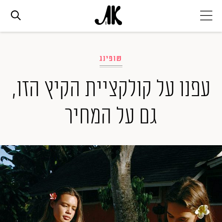
אג׳נדה
שופינג
אופנה
עפנו על קולקציית הקיץ הזו,
גם על המחיר
ביוטי
סלבס
ערוצים נוספים
המגזין