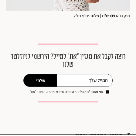
תיק בוהו 199 ש"ח | צילום: יח"צ חו"ל
רוצה לקבל את מגזין ״את״ למייל? הירשמי לניוזלטר
שלנו
שלחי
אני מאשר/ת קבלת ניוזלטרים ומידע פרסומי מאתר ״את״
שופינג
טרנד קיץ
אופנה