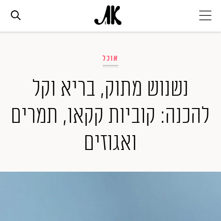
אג׳נדה
אוכל
אופנה
נשנוש מתוק, בריא וקל
להכנה: קוביות קקאו, תמרים
ביוטי
ואגוזים
סלבס
ערוצים נוספים
המגזין