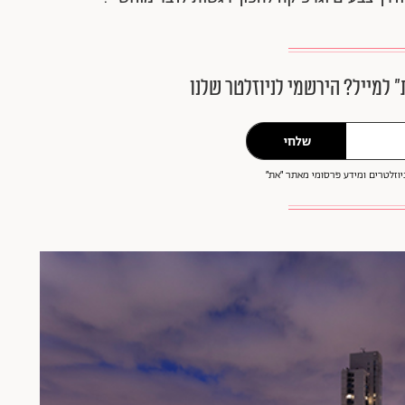
״ למייל? הירשמי לניוזלטר שלנו
שלחי
וזלטרים ומידע פרסומי מאתר ״את״