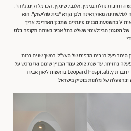
ן דוד, במפגש הרחובות נחלת בנימין, אלנבי, שינקין, הכרמל וקינג ג'ורג'.
ה פולישוק שעלה לפלשתינה מאוקראינה ולכן נקרא "בית פולישוק". הוא
תוכנן על ידי האדריכל שלמה ליאסקובסקי בצורת האות V בהשפעת מבנים פינתיים שתכנן האדריכל אריך
 של הסגנון הבינלאומי ששלט בתל אביב באותה תקופה בלט
י.
 היתר פעל בו בית הדפוס של האצ"ל. במשך שנים רבות
הוא נודע גם כ"בית הפיל", על שם חנות הנעליים שפעלה בחזיתו. עד שנת 2012 עמד הבניין שומם ואז נרכש על
ידי קבוצת משקיעים והפך למלון. המלון מנוהל על ידי חברת Leopard Hospitality בראשות ליאון אביגד
ובהפעלה של מלונות בוטיק בישראל.