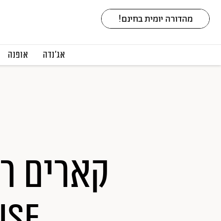
אג׳נדה
אופנה
house