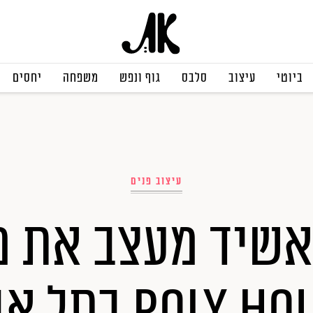
ביוטי
עיצוב
סלבס
גוף ונפש
משפחה
יחסים
עיצוב פנים
poly  בתל אביב