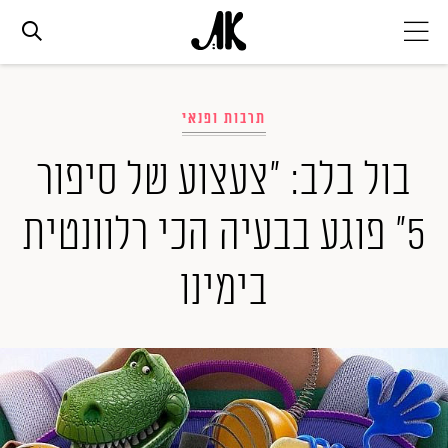
אג׳נדה
תרבות ופנאי
אופנה
בול בלב: "צעצוע של סיפור
5" פוגע בבעיה הכי רלוונטית
ביוטי
בימינו
סלבס
ערוצים נוספים
המגזין