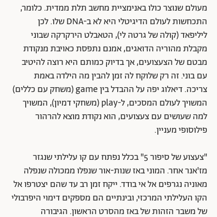
מעולם שנוצר כולו באנימציית מחשב תלת ממדית. כלומר,
התכחשות לעולם הדיגיטלי היא לא ב-DNA שלו. לכן
ליליפאד (קולה של גרטה לי), הטאבלט הירקרקה שבוני
מקבלת מהוריה הדואגים, אמנם נתפסת כאויבת מנקודת
מבטם של הצעצועים, אך בדיוק כמותם היא רוצה להיטיב
עם בוני. זה רק שלוקח לה זמן להבין מה הילדה באמת
צריכה. דיאלוג יפה על ההבדל בין game (משחק עם כללים)
המשויך לעולם המסכים, ל-play (משחקי דמיון), המשויך
למה שעושים עם צעצועים, הוא נקודת מוצא להרהור
פילוסופי מעניין.
"צעצוע של סיפור 5" בכלל נפתח עם קו עלילתי שנגזר
מז'אנר אחר. המוני באז שנות-אור שנפלו ממכולה שנפלה
מאוניה נגרפים אל אי בודד. ייקח זמן רב עד שהם יצטרפו אל
הקו העלילתי המרכזי, ובינתיים הם מספקים דימוי היפרבולי
של משבר הזהות של באז מהסרט הראשון. הגיבורה