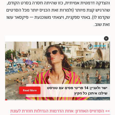
והצדקה דרמטית אמיתית, כזו שהיתה חסרה בסרט הקודם,
שהרגיש קצת מיותר (ולמרות זאת הכניס יותר מכל הסרטים
שקדמו לו). באתי ספקנית, ויצאתי משוכנעת – פיקסאר עשו
זאת שוב.
ישר ולעניין: 14 פריטי פסים עם טוויסט
Read More
שילכו איתכן כל הקיץ
>> הסרוויס האחרון: אחת הדרמות הגדולות חוזרת לעונת