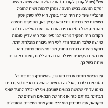
אש" (שנפל קורבן לקורונה). אבל הפעם הוא עושה מעשה
"מקס הזועם: כביש הזעם", ונותן לדמות נשית להוביל
פרנצ'ייז שעד כה היה גברי, בערך. הוא ללא ספק עסק
בשאלות של גבריות. וודי ובאז עדיין כאן, מספקים תמיכה
מהותית, אבל ג'סי מכתיבה את הטון ואת העלילה. בסרט
הקודם היה תפקיד מרכזי לבו פיפ, אבל היא עדיין סומנה
כאישה שלצד הגיבור וודי. ג'סי היא גיבורה מוצלחת יותר,
דווקא בהיותה בוגרת פחות, ולכן מושלמת פחות. היא
אנרגטית ועקשנית ויש לה הרבה מה ללמוד, ואנחנו אוהבים
אותה בשל כך.
על הבימוי חתום אנדרו סטנטון, שהשתתף בכתיבת כל
הסרטים בסדרה, אבל זה הראשון שהוא גם מביים (הקודמים
בוימו על ידי שלושה במאים שונים). אני לא יכולה להגיד שאני
מבחינה בחותם כזה או אחר של הבמאים השונים של
פיקסאר, אבל סטנטון הוא ללא ספק אחד היוצרים המובילים