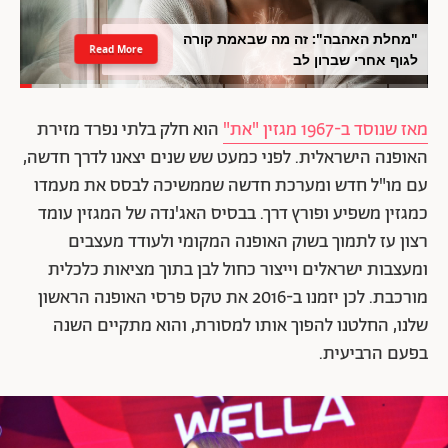
"מחלת האהבה": זה מה שבאמת קורה
Read More
לגוף אחרי שברון לב
מאז שנוסד ב-1967 מגזין "את"
הוא חלק בלתי נפרד מזירת
האופנה הישראלית. לפני כמעט שש שנים יצאנו לדרך חדשה,
עם מו"ל חדש ומערכת חדשה שממשיכה לבסס את מעמדו
כמגזין משפיע ופורץ דרך. בבסיס האג'נדה של המגזין עומד
רצון עז לתמוך בשוק האופנה המקומי ולעודד מעצבים
ומעצבות ישראלים וייצור כחול לבן בתוך מציאות כלכלית
מורכבת. לכן יזמנו ב-2016 את טקס פרסי האופנה הראשון
שלנו, החלטנו להפוך אותו למסורת, והוא מתקיים השנה
בפעם הרביעית.