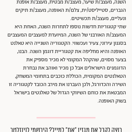
השנה, מעצב/ת שיער, מעצב/ת מבטיח, מעצב/ת אופנת
הגברים, סטייליסט/ית, צלם/ת האופנה, מעצב/ת תיקים
ונעליים, מעצב/ת תכשיטים.
שתי קטגוריות חדשות נוספו לתחרות השנה, האחת היא
המעצב/ת האורבני של השנה, המיועדת למעצבים המעצבים
בסגנון עירוני, צעיר ועכשווי. הקטגוריה השנייה היא טאלנט
האופנה והיא מחליפה את קטגוריית דוגמן השנה. הבנו,
בצער מסוים, שהקהל המקומי לא מכיר מספיק את
הדוגמנים הישראלים אבל כן מכיר ואוהב את נבחרת
הטאלנטים המקומית, הכוללת כוכבים בתחומי המשחק,
השירה והכדורגל, ולכן העברנו את מירב הכובד לקטגוריה זו
המבטאת את כוחם השיווקי הגדול של טאלנטים בישראל
בשוק האופנה.
רוצה לקבל את מגזין ״את״ למייל? הירשמי לניוזלטר