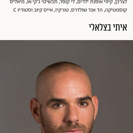
לצרכן, קיווי אופנת ילדים, לי קופר, תכשיטי ג'קי או, מיאליס
קוסמטיקה, הד אנד שולדרס, טורקיז, אייס קיוב וסטודיו C.
איתי בצלאלי