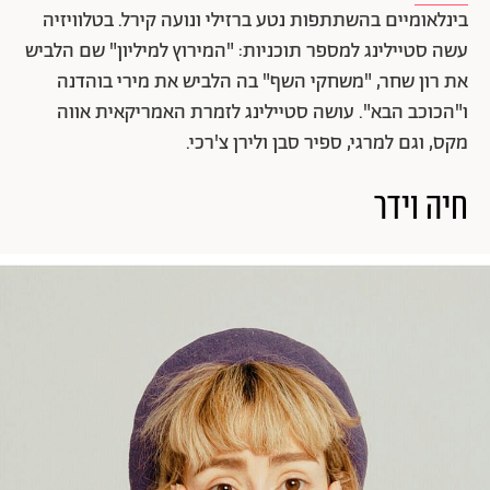
בינלאומיים בהשתתפות נטע ברזילי ונועה קירל. בטלוויזיה
עשה סטיילינג למספר תוכניות: "המירוץ למיליון" שם הלביש
את רון שחר, "משחקי השף" בה הלביש את מירי בוהדנה
ו"הכוכב הבא". עושה סטיילינג לזמרת האמריקאית אווה
מקס, וגם למרגי, ספיר סבן ולירן צ'רכי.
חיה וידר