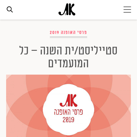
אג׳נדה
פרסי האופנה 2019
סטייליסט/ית השנה – כל
אופנה
המועמדים
ביוטי
סלבס
ערוצים נוספים
המגזין