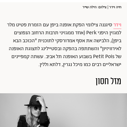
חיה וידר | צילום: הילה שייר
וידר
סיגננה
צילומי הפקת אופנה ביפן עם הזמרת פטיט מלר
למגזין היפני Perk (אחד ממגזיני תרבות הרחוב הנפוצים
ביפן), הלבישה את אסף אמדורסקי לתוכנית "הכוכב הבא
לאירוויזיון" והשתתפה בהפקה ובסטיילינג לתצוגת האופנה
של Petit Pois בשבוע האופנה תל אביב. עשתה קמפיינים
ישראליים רבים כמו מיכל נגרין, דלתא וללין
.
מזל חסון