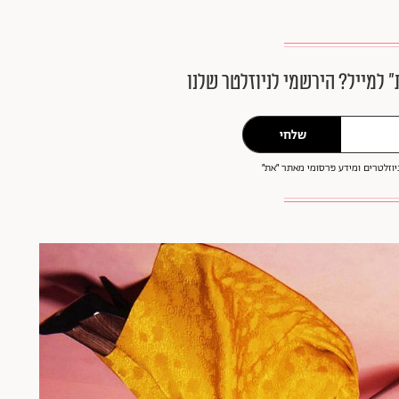
״ למייל? הירשמי לניוזלטר שלנו
שלחי
וזלטרים ומידע פרסומי מאתר ״את״