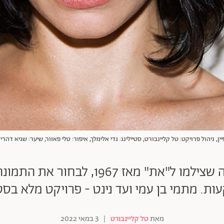
יין, ניהול פרויקט: טל קליינבורט, סטיילינג: גדי אלימלך, איפור: טלי פאוור, שיער: שגיא דהרי
ביקשנו מצלמות וצלמי האופנה שצילמו ל
ת. מתמי בן עמי ועד נינט - פרויקט מלא בסטי
מאת
טל קליינבורט
|
3 במאי 2022