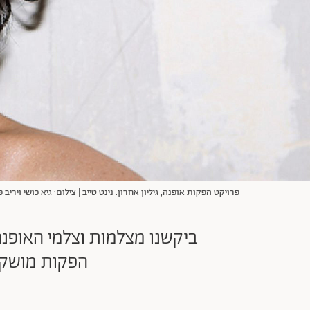
פרויקט הפקות אופנה, גיליון אחרון. נינט טייב | צילום: גיא כושי ויריב פ
הפקות מושקעו