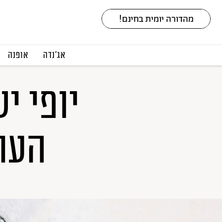
אג׳נדה
אופנה
יופי י
העו