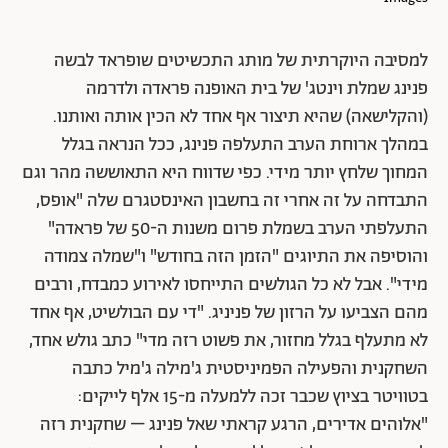
למסיבה היוקרתית של מותג התכשיטים שופראד לבשה
פנינג שמלת וינטג' של בית האופנה פראדה ולדרמה
(והקלישאה) שהיא תיצור אף אחד לא הכין אותה ואותנו.
במהלך ארוחת הערב התעלפה פנינג, ככל הנראה בגלל
המחוך שלחץ יותר מידי. כפי שדווח היא התאוששה מהר וגם
התבדחה על זה אחרי זה בחשבון האינסטגרם שלה "אופס,
התעלפתי הערב בשמלת פרום משנות ה-50 של פראדה"
והוסיפה את התיוגים "הזמן הזה בחודש" ו"שמלה צמודה
מידי". אבל לא כל הגולשים התייחסו לאירוע כמבדח, ורבים
מהם הצביעו על הרזון של פניניג. "די עם הבולשיט, אף אחד
לא מתעלף בגלל מחזור, את פשוט רזה מדי" כתב גולש אחד,
השחקנית והפעילה הפמיניסטית ג'מילה ג'מיל כתבה
בטוויטר בציוץ שכבר זכה ללמעלה מ-15 אלף לייקים:
"אלוהים אדירים, הרגע קראתי שאל פנינג – שחקנית רזה