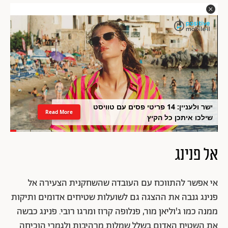
ישר ולעניין: 14 פריטי פסים עם טוויסט
Read More
שילכו איתכן כל הקיץ
אל פנינג
אי אפשר להתווכח עם העובדה שהשחקנית הצעירה אל
פנינג גנבה את ההצגה גם לשועלות שטיחים אדומים ותיקות
ממנה כמו ג'וליאן מור, פנלופה קרוז ומרגו רובי. פנינג כבשה
את השטיח האדום בשלל שמלות מרהיבות ולגמרי הוכיחה