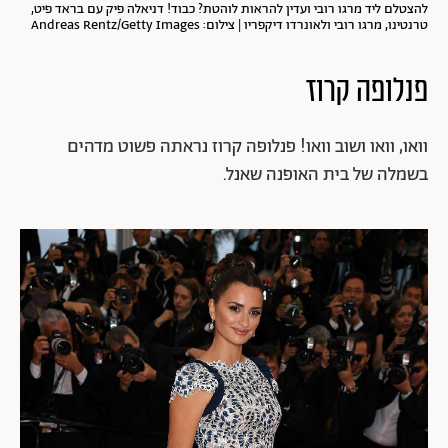
להצטלם ליד מרגו רובי ועדין להראות לוהטת? כבוד! דניאלה פיק עם בראד פיט,
טרנטינו, מרגו רובי ולאונרדו דיקפריו | צילום: Andreas Rentz/Getty Images
פנלופה קרוז
וואו, וואו ושוב וואו! פנלופה קרוז נראתה פשוט מדהים
בשמלה של בית האופנה שאנל.