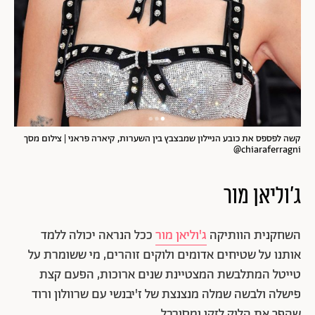
קשה לפספס את כובע הניילון שמבצבץ בין השערות, קיארה פראני | צילום מסך
chiaraferragni@
ג'וליאן מור
השחקנית הוותיקה
ג'וליאן מור
ככל הנראה יכולה ללמד
אותנו על שטיחים אדומים ולוקים זוהרים, מי ששומרת על
טייטל המתלבשת המצטיינת שנים ארוכות, הפעם קצת
פישלה ולבשה שמלה מנצנצת של ז'יבנשי עם שרוולון ורוד
שהפך את הלוק לזקן ומסורבל.