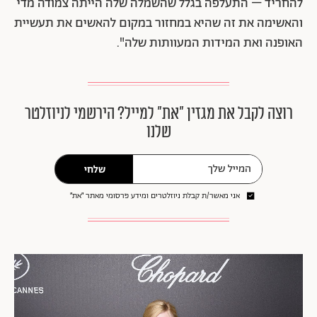
להחריד – התעלפה בגלל שהשמלה שלה הייתה צמודה מדי
והאשימה את זה שהיא במחזור במקום להאשים את תעשיית
האופנה ואת המידות המעוותות שלה".
רוצה לקבל את מגזין ״את״ למייל? הירשמי לניוזלטר
שלנו
שלחי
אני מאשר/ת קבלת ניוזלטרים ומידע פרסומי מאתר ״את״