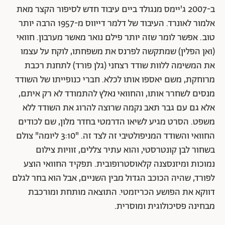
ב-2007 ג'יימס מנגולד ביים עיבוד חדש לסיפור הקצר מאת
אלמור לאונרד. העיבוד של דלמר דייווס מ-1957 הרבה יותר
טוב. אפשר לומר שזה יותר פילם נואר מאשר מערבון. חוואי
(ואן הפלין) שמתקשה לפרנס את משפחתו, לוקח על עצמו
את המשימה ללוות שודד רצחני (גלן פורד) לתחנת רכבת
מרוחקת, משם יאספו אותו לכלא. חברי כנופייתו של השודד
מנסים לשחרר אותו, והחוואי נאלץ להתמודד לא רק איתם,
אלא גם עם גבר תאב נקמה שרוצה להרוג את השודד ללא
משפט. הסרט מגיע לשיאו הדרמטי בחדר מלון, שם לכודים
החוואי והשודד המניפולטיבי זה לצד זה. "3:10 ליומה" צולם
בשחור לבן קונטרסטי, והוא עתיר צללים, זוויות צילום
נמוכות ומיזנסצנה קלאוסטרופובית. תפקיד החוואי הוצע
לפורד, שהיה הכוכב הגדול מבין השניים, אבל הוא בחר לגלם
דווקא את הפושע הכריזמטי. התוצאה מותחת ומורכבת
מבחינה פסיכולוגית ומוסרית.