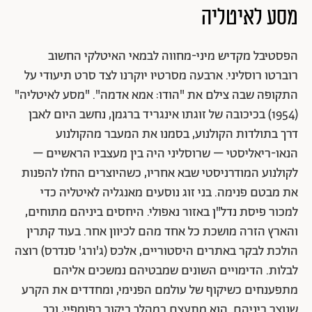
מסע לאיטליה
הפסטיבל מקדיש מיני-מחווה לבמאי האיטלקי החשוב
רוברטו רוסליני. ארבעה מסרטיו יוקרנו לצד סרט תיעודי על
התקופה שבה צילם את "הודו: אמא אדמה". "מסע לאיטליה"
(1954) בכיכובה של זוגתו אינגריד ברגמן, נחשב היום לאבן
דרך בתולדות הקולנוע, בסמנו את המעבר מהקולנוע
הנאו-ריאליסטי – שרוסליני היה בין מעצביו הראשיים –
לקולנוע המודרניסטי שבא אחריו, כשהיוצרים החלו להפנות
את מבטם פנימה. בני זוג נוסעים מאנגליה לאיטליה כדי
למכור פיסת נדל"ן באזור נאפולי. היחסים ביניהם מתוחים,
והארץ הזרה מושכת כל אחד מהם לכיוון אחר. בעוד קתרין
הולכת לבקר באתרים היסטוריים, אלכס (ג'ורג' סנדרס) רוצה
לבלות. הדימויים השונים שמבטיהם נמשכים אליהם
מתפענחים כשיקוף של עולמם הפנימי, ומחדדים את הקרע
שנוצר ביניהם. הוא מתעצם במהלך ביקור בפומפיי, וכך