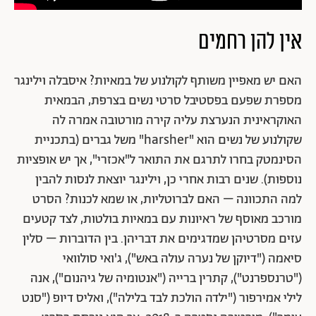
אין להן רחמים
האם יש מאפיין משותף לקולנוע של במאיות? איסבלה וילינגר
מספרת שפעם בפסטיבל סרטי נשים בצרפת, הבמאית
האוקראינית הנערצת עליה קירה מורטובה אמרה לה
שקולנוע של נשים הוא "harsher" משל גברים (בתכניית
הסינמטק בחרו לתרגם את התואר ל"אכזרי", אך יש אופציות
נוספות). שנים רבות אחרי כן, וילינגר יוצאת לנסות להבין
למה התכוונה – האם לברוטליות, או שמא לכנות? הסרט
מורכב מאוסף של ראיונות עם במאיות בולטות, לצד קטעים
עזים מסרטיהן שמדגימים את דבריהן. בין הדוברות – סלין
סיאמה ("דיוקן של נערה עולה באש"), ג'ואי סולוואי
("טרנספרנט"), קתרין ברייה ("אנטומיה של גיהנום"), אנה
לילי אמירפור ("ילדה הולכת לבד בלילה"), ואליס דיופ ("סנט