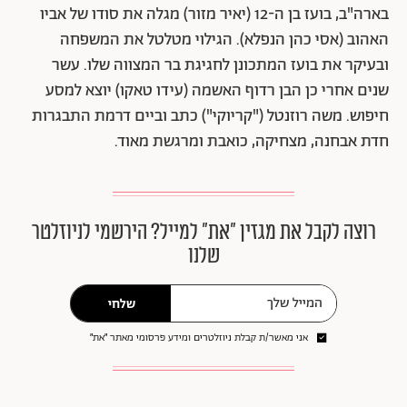
בארה"ב, בועז בן ה-12 (יאיר מזור) מגלה את סודו של אביו
האהוב (אסי כהן הנפלא). הגילוי מטלטל את המשפחה
ובעיקר את בועז המתכונן לחגיגת בר המצווה שלו. עשר
שנים אחרי כן הבן רדוף האשמה (עידו טאקו) יוצא למסע
חיפוש. משה רוזנטל ("קריוקי") כתב וביים דרמת התבגרות
חדת אבחנה, מצחיקה, כואבת ומרגשת מאוד.
רוצה לקבל את מגזין ״את״ למייל? הירשמי לניוזלטר
שלנו
שלחי
אני מאשר/ת קבלת ניוזלטרים ומידע פרסומי מאתר ״את״