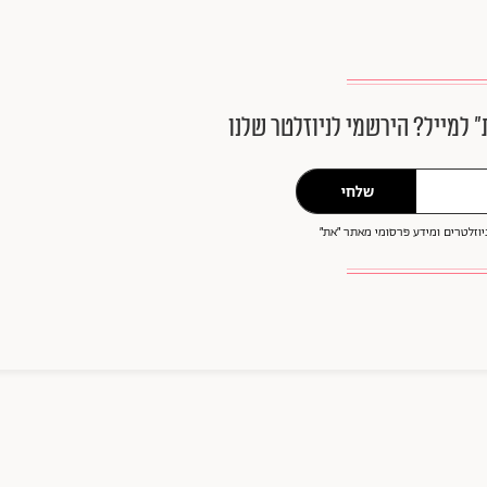
״ למייל? הירשמי לניוזלטר שלנו
שלחי
וזלטרים ומידע פרסומי מאתר ״את״