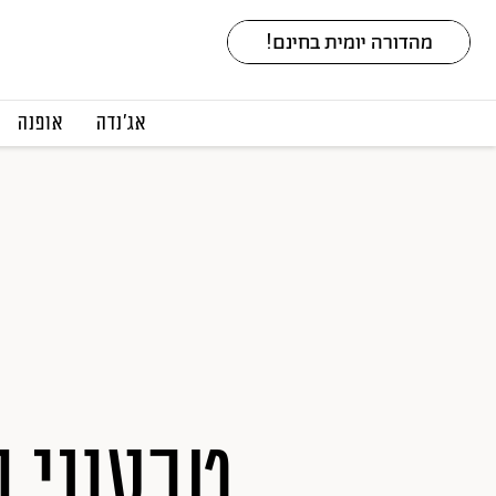
אג׳נדה
אופנה
טבעוני ו