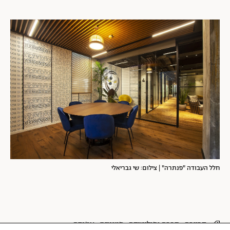
חלל העבודה "פנתרה" | צילום: שי גבריאלי
קריירה
חברה ופוליטיקה
פמיניזם
אג'נדה