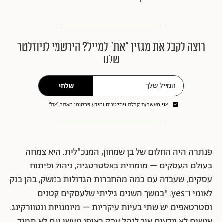
רוצה לקבל את מגזין ״את״ למייל? הירשמי לניוזלטר
שלנו
שלחי
אני מאשר/ת קבלת ניוזלטרים ומידע פרסומי מאתר ״את״
פנתרה היה החלום של בן שמחון, המנכ"לית. היא צמחה
בעולם העסקים – מומחית באסטרטגיה, ניהול ופיתוח
עסקים, שעבדה עם כמה מהחברות הגדולות במשק, בהן בנק
לאומי ו־yes. "במשך השנים גיליתי שלעסקים קטנים
וסטרטאפים יש שתי בעיות עיקריות – מיומנויות ונטוורקינג.
אנשים לא יודעים איך לנהל עסק באופן מעשי וגם לא תמיד