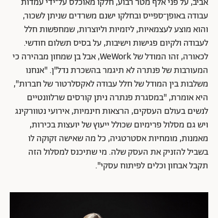
אביב, על פני אלף מטר רבוע, חלקו מאוכלס על־ידי עמדות
עבודה באופן־ספייס ובחלקו ישנם משרדים שניתן לשכור,
והוא מוצע לעצמאיות, ליזמיות וליוצרות, שמחפשות חלל
לעבודה ולקיום פגישות וישיבות, על בסיס תשלום חודשי.
לכאורה, זהו המודל של WeWork, אבל בן שמחון מבהירה כי
המעורבות של פנתרה לא תיגמר בהשכרת נדל"ן. "אנחנו
משלבות בין המודל של חלל עבודה לאקסלרטור של חברות",
היא אומרת, "במסגרת פנתרה ניתן קורסים שרלוונטיים
לנשים בעולם העסקים, הרצאות חינמיות, אירועי נטוורקינג
ויש גם מסלול פרימיום שכולל ייעוץ של יועצות בכירות,
מאמנות, מומחיות אסטרטגיה, כל מה שאישה זקוקה לו
בשביל להזניק את העסק שלה. מי שתיכנס למסלול הזה
תקבל אבחון וכלים לפיתוח עסקי".