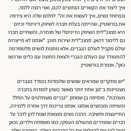
איך ליצור את הקשרים הנחוצים להם, ואני רוצה ללמד,
ובמיוחד נשים, איך לעשות את זה". לחלום שלה היא צירפה
את בורשטיין, שהייתה בעלת חברה לשיווק דיגיטלי וכיום
היא סמנכ"לית השיווק הדיגיטלי של פנתרה, והשתיים חברו
גם ללימור דהאן, סמנכ"לית שירות תוכן. "אנחנו לא מייצרות
עולם מקביל לעולם הגברים, אלא נותנות לנשים פלטפורמה
להתמודד עם העולם הגברי ולצאת החוצה עם כלים שרכשו
כאן", אומרת בורשטיין.
"יש מחקרים שמראים שנשים שלומדות בנפרד מגברים
מצטיינות ב־30 אחוז יותר מאשר כשהן לומדות בחברה
מעורבת", מוסיפה בן שמחון. "גברים משתלטים על החלל
והשיחה ומכווצים אותנו. אנחנו צריכות דרך אחרת ללמידה,
התייעצות וחשיבה. הרבה נשים מוצאות שנוח להן לדבר על
דברים שמודרים מהעולם העסקי, כמו משפחה וילדים, וכאן
יהיה להן נוח להעלות את כל הדברים האלה. המטרה שלנו