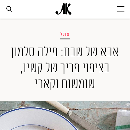
אג׳נדה
אוכל
אופנה
אבא של שבת: פילה סלמון
בציפוי פריך של קשיו,
ביוטי
שומשום וקארי
סלבס
ערוצים נוספים
המגזין