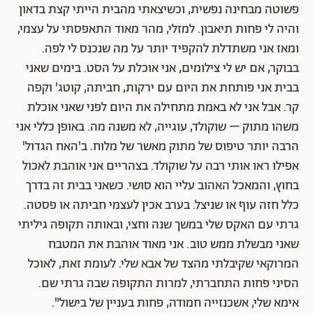
פשוטה מבחינה נפשית, וכשיצאתי מהבית הייתי קצת בדאון
והיה לי פחות תיאבון. למזלי, מהר מאוד התאפסתי על עצמי,
ומאז אני משתדלת להקפיד יותר על מה שנכנס לי לפה.
בבוקר, אם יש לי צילומים, אני אוכלת על הסט. בימים שאני
בבית אני פותחת את היום עם ירקות, חביתה, קוטג' וקפה
קר. אבל אני לא באמת מתחילה את היום לפני שאני אוכלת
משהו מתוק – שוקולד, עוגייה, לא משנה מה. באופן כללי אני
הרבה יותר טיפוס של מתוק מאשר של מלוח. ב'האח הגדול'
אפילו ראו אותי רבה על שוקולד. בצהריים אני אוהבת לאכול
בחוץ, והמאכל האהוב עליי הוא סושי. כשאני בבית זה בדרך
כלל חזה עוף או שניצל. בערב אכין לעצמי חביתה או פסטה.
גרתי עם האקס שלי במשך שנה וחצי, ובאותה תקופה גיליתי
שאני מבשלת ממש טוב. אני מאוד אוהבת את המטבח
המרוקאי שקיבלתי מהצד של אבא שלי. לעומת זאת, לאוכל
הסיני פחות התחברתי, למרות התקופה שבה גרתי שם.
אימא שלי, אשכנזייה חמודה, פחות בעניין של בישול".