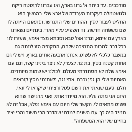
מורכבים. עד כיתה א' גרנו בארץ, ואז עברנו לקוסטה ריקה
ולגואטמלה בעקבות העבודה של אבא שלי. בהמשך הוא
החליט לעבור לסין, ההורים שלי התגרשו, ופתאום הייתה לו
שם משפחה חדשה. זה השפיע עליי מאוד. בינתיים נשארנו
בארץ עם אימא, וגרנו אצל סבא וסבתא מצד אימא, שעזרו לנו
בכל דבר. למרות התמיכה שלהם, התקופה הזו לוותה גם
במשבר כלכלי לא פשוט. אנחנו ארבעה אחים בארץ, ויש לי גם
אחות קטנה בסין, בת 12. לצערי, לא נוצר בינינו קשר, וגם עם
אימא שלה לא הסתדרתי מעולם. לכולנו יש שמות מיוחדים.
האחיות שלי הן גפן וכרם, אחי נגב, ולאחותי מסין קוראים
תלם. פעם שנאתי את השם פטל ורציתי שיקראו לי זואי.
היום אני מתה עליו. הוא מייחד אותי, ואני מרגישה שהוא
פשוט מתאים לי. הקשר שלי היום עם אימא נפלא, אבל זה לא
תמיד היה כך. עם השנים למדתי שהדבר הכי חשוב והכי יציב
בחיים שלי הוא המשפחה".