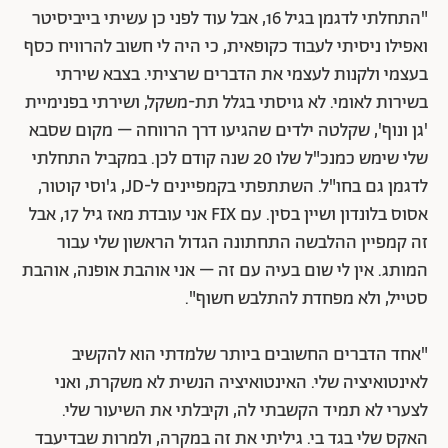
"התחלתי לדגמן בגיל 16, אבל עוד לפני כן עשיתי בייביסיטר
ואפילו ניסיתי לעבוד כקופאית, כי היה לי חשוב להרוויח כסף
בעצמי ולקנות לעצמי את הדברים שרציתי. בצבא שירתי
בשירות לאומי. לא גויסתי בגלל תת-משקל, ושירתי בפנימיית
'גן ונוף', שקלטה ילדים שהגיעו דרך הרווחה – מקום שסבא
שלי שימש כמנכ"ל שלו 20 שנה קודם לכן. במקביל התחלתי
לדגמן גם בחו"ל. השתתפתי בקמפיינים ל-JD, ג'וסי קוטור,
אסוס בלונדון ושיין בסין. עם FIX אני עובדת מאז גיל 17, אבל
זה קמפיין ההלבשה התחתונה הגדול הראשון שלי עבור
המותג. אין לי שום בעיה עם זה – אני אוהבת אופנה, אוהבת
סטייל, ולא מפחדת להתלבש חשוף".
"אחד הדברים החשובים ביותר שלמדתי הוא להקשיב
לאינטואיציה שלי. האינטואיציה הנשית לא משקרת, ואני
לצערי לא תמיד הקשבתי לה, וקיבלתי את השיעור שלי.
האקס שלי בגד בי. גיליתי את זה במקרה, ולמרות שבדיעבד