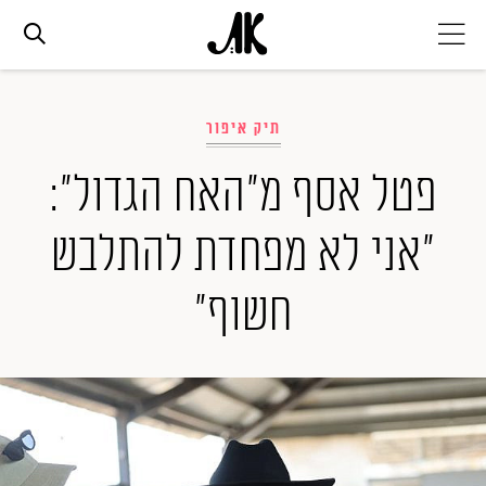
אג׳נדה
תיק איפור
אופנה
פטל אסף מ"האח הגדול":
"אני לא מפחדת להתלבש
ביוטי
חשוף"
סלבס
ערוצים נוספים
המגזין