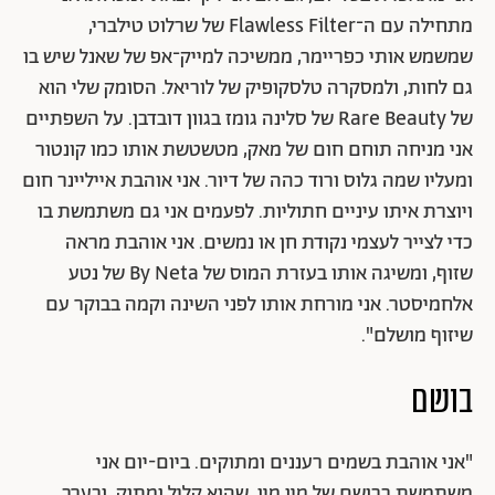
מתחילה עם ה־Flawless Filter של שרלוט טילברי,
שמשמש אותי כפריימר, ממשיכה למייק־אפ של שאנל שיש בו
גם לחות, ולמסקרה טלסקופיק של לוריאל. הסומק שלי הוא
של Rare Beauty של סלינה גומז בגוון דובדבן. על השפתיים
אני מניחה תוחם חום של מאק, מטשטשת אותו כמו קונטור
ומעליו שמה גלוס ורוד כהה של דיור. אני אוהבת אייליינר חום
ויוצרת איתו עיניים חתוליות. לפעמים אני גם משתמשת בו
כדי לצייר לעצמי נקודת חן או נמשים. אני אוהבת מראה
שזוף, ומשיגה אותו בעזרת המוס של By Neta של נטע
אלחמיסטר. אני מורחת אותו לפני השינה וקמה בבוקר עם
שיזוף מושלם".
בושם
"אני אוהבת בשמים רעננים ומתוקים. ביום-יום אני
משתמשת בבושם של מיו מיו, שהוא קליל ומתוק, ובערב