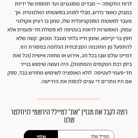
לרוח התקופה – מבדים מסוגגנים ועד תוספת של ידיות
במבוק כאשר נדרש, מבלי לפגוע בפשטותו האלגנטית. אך
מעבר לפשטות הפונקציונלית שלו, טמון בו רעיון אקולוגי
עמוק: האפשרות לראות בעטיפה לא פסולת חד-פעמית אלא
חפץ בר-קיימא, שזמן חייו בלתי מוגבל. ומכאן, קשה שלא
להתפעל מן החוכמה הסביבתית הגלומה במסורת הזו.
דמיינו עולם שבו בכל חג, אירוע או מחווה אישית (וכל זאת
ביפן רבת הטקסים והמתנות), היה נעשה שימוש בנייר
חד-פעמי לעטיפה. לולא האופציה לשימוש מחודש בבד, ספק
אם היו נותרים די עצים לכסות את הדרישה.
רוצה לקבל את מגזין ״את״ למייל? הירשמי לניוזלטר
שלנו
שלחי