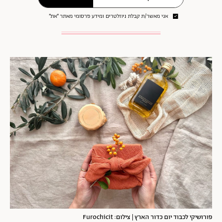
אני מאשר/ת קבלת ניוזלטרים ומידע פרסומי מאתר ״את״
פורושיקי לכבוד יום כדור הארץ | צילום: Furochicit