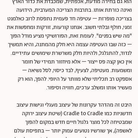
הוא גם בחירה מודעת, אכפתית, שמכבדת את כדור הארץ
ואינה כורתת אותו. בתרבות הצריכה המערבית, הידועה
בצריכה מופרזת – עטיפה חד פעמית נתפסת לרוב כאלמנט
זמני, חולף ובלתי חשוב. אנחנו קורעות, זורקות ומחפשות את
"מה שיש בפנים". לעומת זאת, הפורושיקי מציע מודל הפוך
– כזה שבו העטיפה עצמה היא חלק מהמתנה, והיא תמשיך
לנדוד, להתגלגל, ולהיות חלק משרשרת שימושים עתידיים.
אין כאן קצה פס ייצור – אלא מיחזור תמידי של חומר
ומשמעות. מעטיפה, לצעיף, לבד כיסוי, לסל נשיאה –
אספקט רב תכליתי שלא מוותר על היופי. להפך, הוא רק
מעשיר אותו ומשלב ערכים, חוויה וסיפור.
היבט זה מהדהד עקרונות של עיצוב מעגלי וגישות עיצוב
חדשניות כמו Cradle to Cradle (שיטת עיצוב ירוקה
שמבטיחה לכל מוצר גלגול חיים חדש במקום להפוך
לאשפה), אך שורשיו נטועים עמוק יותר – בתפיסת עולם