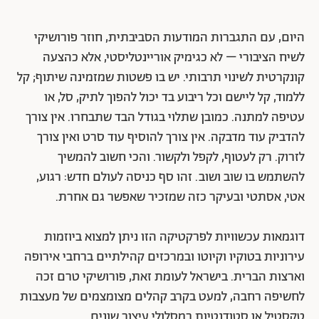
היום, עם התגברות המודעות הסביבתית, חוזר פורושיקי
לשיח הציבורי – לא כגימיק אוריינטליסטי, אלא כהצעה
קונקרטית לשינוי תרבותי. יש בו פשטות שמזמינה שיתוף; קל
ללמוד, קל ליישם וכל ריבוע בד יכול להפוך לתיק, סל, או
עטיפה למתנה. כמובן שתלוי בגודל הבד שתבחרו. אין צורך
להדביק עוד מדבקה. אין צורך להוסיף עוד סרט ואין צורך
לזרוק. רק לעטוף, לקפל ולקשור. והכי חשוב להמשיך
להשתמש בו שוב ושוב. זהו סף כניסה לעולם חדש: רגוע,
אטי, אסתטי ובעיקר כזה שמזכיר שאפשר גם אחרת.
דוגמאות עכשוויות לפרקטיקה הזו ניתן למצוא ביוזמות
עירוניות בטוקיו וקיוטו ובמרכזים קהילתיים ברחבי אירופה
וארצות הברית. בישראל לעומת זאת, פורושיקי טרם זכה
לחשיפה רחבה, למעט בקרב קהלים מצומצמים של מעצבות
טקסטיל או סטודנטיות במסלולי עיצוב שונים.