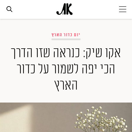
אג׳נדה
יום כדור הארץ
אופנה
אקו שיק: כנראה שזו הדרך
הכי יפה לשמור על כדור
ביוטי
הארץ
סלבס
ערוצים נוספים
המגזין