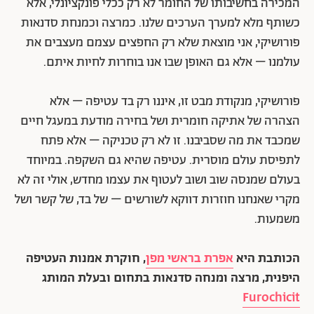
המכירה בחשיבותו של החומר לא רק ככלי פונקציונלי, אלא
כשותף מלא למערך הערכים שלנו. כמרצה וכמנחת סדנאות
פורושיקי, אני מוצאת שלא רק החפצים עצמם מעצבים את
עולמנו – אלא גם האופן שבו אנו בוחרות לחיות איתם.
פורושיקי, מנקודת מבט זו, איננו רק בד עטיפה – אלא
הצהרה של אתיקה חומרית ושל בחירה מודעת במעגל חיים
שמכבד את מה שסביבנו. זו לא רק טכניקה – אלא פתח
לתפיסת עולם מוסרית. עטיפה שהיא גם השקפה. במיוחד
בעולם שמנסה שוב ושוב לעטוף את עצמו מחדש, אולי זה לא
מקרי שאנחנו חוזרות דווקא לשורשים – של בד, של קשר ושל
משמעות.
הכותבת היא
אפרת בראשי מפן
, חוקרת אמנות העטיפה
היפנית, מרצה ומנחה סדנאות בתחום ובעלת המותג
Furochicit