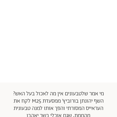
מי אמר שלטבעונים אין מה לאכול בעל האש?
השף יהונתן בורוביץ' ממסעדת M25 לקח את
העראייס המסורתי והפך אותו למנה טבעונית
מהממת, שגם אוכלי בשר יאהבו