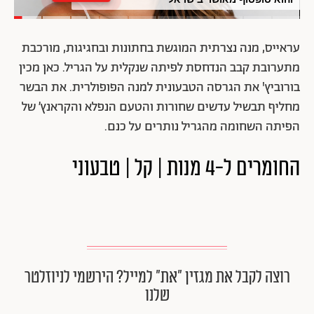
עראייס, מנה נצרתית המוגשת בחתונות ובחגיגות, מורכבת
מתערובת קבב הנדחסת לפיתה שנקלית על הגריל. כאן מכין
בורוביץ' את הגרסה הטבעונית למנה הפופולרית. את הבשר
מחליף תבשיל עדשים שחורות והטעם הנפלא והקראנץ׳ של
הפיתה השחומה מהגריל נותרים על כנם.
החומרים ל-4 מנות | קל | טבעוני
רוצה לקבל את מגזין ״את״ למייל? הירשמי לניוזלטר
שלנו