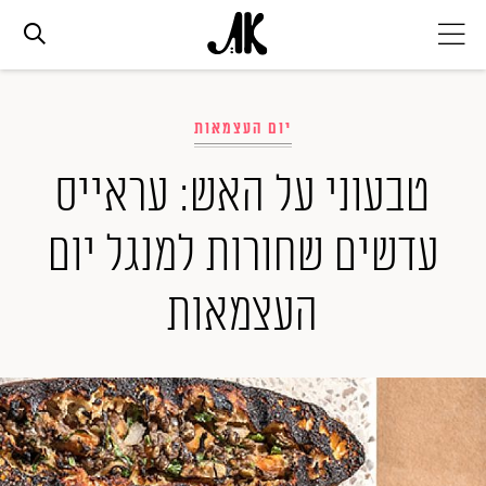
אג׳נדה
יום העצמאות
אופנה
טבעוני על האש: עראייס
עדשים שחורות למנגל יום
ביוטי
העצמאות
סלבס
ערוצים נוספים
המגזין