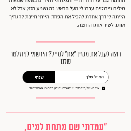
ההומור גבר על החרדה – והצלחתי להירדם בשעה שמאות
טילים ויירוטים עברו לי מעל הראש. זה נשמע הזוי, אבל לא
הייתה לי דרך אחרת להכיל את הפחד. הייתי חייבת להגחיך
אותו. לשיר אותו החוצה.
רוצה לקבל את מגזין ״את״ למייל? הירשמי לניוזלטר
שלנו
שלחי
אני מאשר/ת קבלת ניוזלטרים ומידע פרסומי מאתר ״את״
"עמדתי שם מתחת למים,