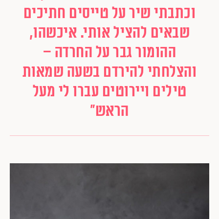
וכתבתי שיר על טייסים חתיכים
שבאים להציל אותי. איכשהו,
ההומור גבר על החרדה –
והצלחתי להירדם בשעה שמאות
טילים ויירוטים עברו לי מעל
הראש"