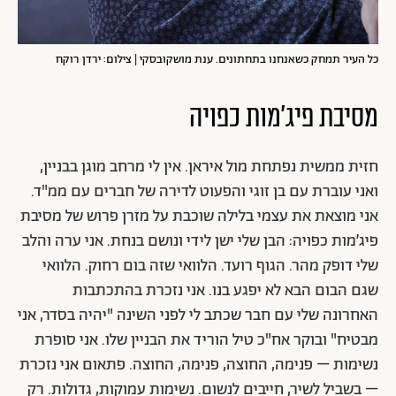
כל העיר תמחק כשאנחנו בתחתונים. ענת מושקובסקי | צילום: ירדן רוקח
מסיבת פיג'מות כפויה
חזית ממשית נפתחת מול איראן. אין לי מרחב מוגן בבניין,
ואני עוברת עם בן זוגי והפעוט לדירה של חברים עם ממ"ד.
אני מוצאת את עצמי בלילה שוכבת על מזרן פרוש של מסיבת
פיג׳מות כפויה: הבן שלי ישן לידי ונושם בנחת. אני ערה והלב
שלי דופק מהר. הגוף רועד. הלוואי שזה בום רחוק. הלוואי
שגם הבום הבא לא יפגע בנו. אני נזכרת בהתכתבות
האחרונה שלי עם חבר שכתב לי לפני השינה "יהיה בסדר, אני
מבטיח" ובוקר אח"כ טיל הוריד את הבניין שלו. אני סופרת
נשימות – פנימה, החוצה, פנימה, החוצה. פתאום אני נזכרת
– בשביל לשיר, חייבים לנשום. נשימות עמוקות, גדולות. רק