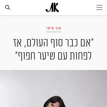
אג׳נדה
טור אישי
אופנה
"אם כבר סוף העולם, אז
לפחות עם שיער חפוף"
ביוטי
סלבס
ערוצים נוספים
המגזין