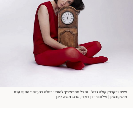
אודות
תרבות ופנאי
מי אנחנו
הפקות אופנה
שירות לקוחות למנויים
תנאי שימוש
עיצוב
מדיניות פרטיות
בריאות
כתבו לנו
הצהרת נגישות
קריירה
יחסים
© יובל סיגלר תקשורת בע"מ 2026
RGB Media
משפחה
Designed, Developed and Powered by
חופש
תוכן מקודם
פיצה ובקבוק קולה גדול - זה כל מה שצריך להזמין בוולט רגע לפני הסוף. ענת
מושקובסקי | צילום: ירדן רוקח, ארט: מאיה קינן