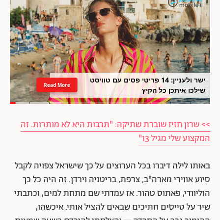
ישר ולעניין: 14 פריטי פסים עם טוויסט
Read More
שילכו איתכן כל הקיץ
>> שרון חזיז שוברת שתיקה: "תרבות היא לא מותרות. זה
המקצוע שלי מגיל 13"
באותו לילה דיברו בכל הערוצים על כך שישראל צפויה לקבל
סיוע אווירי מארה"ב, צרפת, בריטניה וירדן. זה היה כל כך
הוליוודי, פאתוס טהור. אז עמדתי שם מתחת למים, וכתבתי
שיר על טייסים חתיכים שבאים להציל אותי. איכשהו,