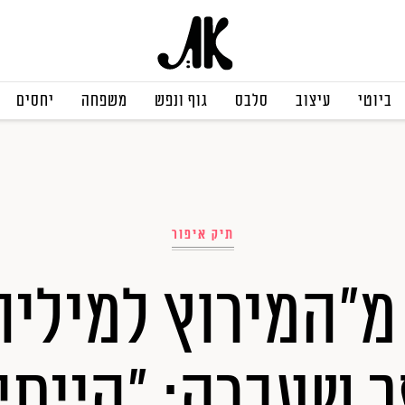
ביוטי
עיצוב
סלבס
גוף ונפש
משפחה
יחסים
תיק איפור
מ"המירוץ למיליון
 שעברה: "הייתי 