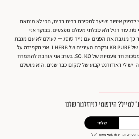
י לדפוק איפור ושיער למסיבת ברית בבית, הכי לא מותאם
י סוג עור רגיל ולא סבלתי מעולם מפצעים. בבוקר אני
ים עם הסבון הירוק של של CeraVe, ואחר כך מנגבת את הפנים עם נייר סופג – לעולם לא עם מגבת
כי היא סופחת חיידקים. אני משתמשת בקרם לחות של KB PURE ובקרם העיניים של I HERB. אני מקפידה על
קרם הגנה באופן קבוע ולעיתים מפנקת את עצמי במסכות חד פעמיות של SO. KO. בערב אני אוהבת להתמרח
, יש לי דאודורנט קבוע של לנקום כבר שנים, הוא מושלם
״ למייל? הירשמי לניוזלטר שלנו
שלחי
וזלטרים ומידע פרסומי מאתר ״את״