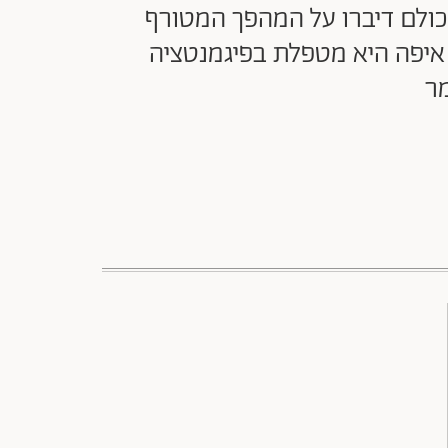
ירוץ למיליון" (קשת 12), ולאורך העונה כולם דיברו על המהפך המטורף
איפה היא מטפלת בפיגמנטציה
מר