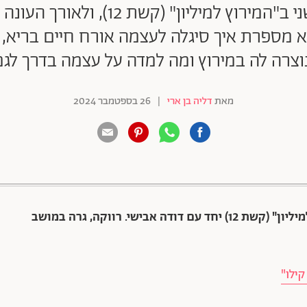
ענבר בן עטיה הגיעה למקום השני ב"המ
 מספרת איך סיגלה לעצמה אורח חיים בריא, 
צרה לה במירוץ ומה למדה על עצמה בדרך לג
מאת
דליה בן ארי
|
26 בספטמבר 2024
88 שיתופים | 132 צפיות
ענבר בן עטיה (25), הגיע למקום השני ב"המירוץ למיליון" (קשת 12) יחד עם דודה אבישי. רווקה, גרה במושב