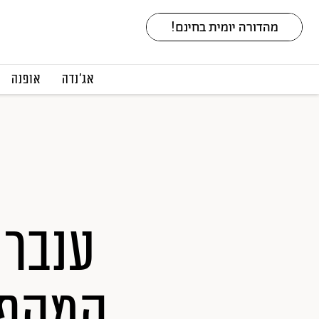
אג׳נדה
אופנה
ענבר 
המהפך