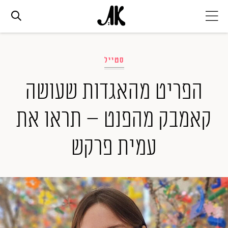
אג׳נדה
סטייל
אופנה
הפריט מהאגדות שעושה
קאמבק מהפנט – תראו את
ביוטי
עמית פרקש
סלבס
ערוצים נוספים
המגזין