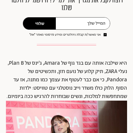
רוצה לקבל את מגזין ״את״ למייל? הירשמי לניוזלטר
שלנו
שלחי
אני מאשר/ת קבלת ניוזלטרים ומידע פרסומי מאתר ״את״
היא שילבה אותה עם בגד גוף של Amara, ג'ינס של Plan B,
נעלי ZARA, תיק קלוע של נועם חזן, ותכשיטים של
Pandora, כי אם כבר לעטוף את עצמך כמו מתנה, אז עד
הסוף. הלוק כולו משדר וייב נוסטלגי עם טוויסט: ילדות
שמתחפשות למלכות, ונשים שבוחרות להרגיש ככה ביומיום.