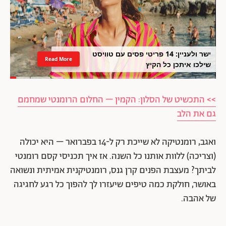
ישר ולעניין: 14 פריטי פסים עם טוויסט
Read More
שילכו איתכן כל הקיץ
>> התכשיט של הסלון: הקמין – החלום הרומנטי שמחמם
גם את הלב
ואגב, רומנטיקה לא שייכת רק ל-14 בפברואר – היא יכולה
(וצריכה) ללוות אותנו כל השנה. אז איך תכניסי קסם רומנטי
לביתך? מעצבת הפנים קרן גנס, רומנטיקנית אמיתית ונשואה
באושר, חולקת כמה טיפים שיעזרו לך להפוך כל רגע לחגיגה
של אהבה.