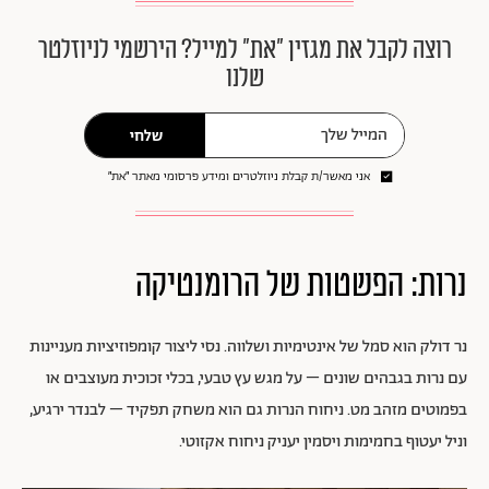
רוצה לקבל את מגזין ״את״ למייל? הירשמי לניוזלטר
שלנו
שלחי
אני מאשר/ת קבלת ניוזלטרים ומידע פרסומי מאתר ״את״
נרות: הפשטות של הרומנטיקה
נר דולק הוא סמל של אינטימיות ושלווה. נסי ליצור קומפוזיציות מעניינות
עם נרות בגבהים שונים – על מגש עץ טבעי, בכלי זכוכית מעוצבים או
בפמוטים מזהב מט. ניחוח הנרות גם הוא משחק תפקיד – לבנדר ירגיע,
וניל יעטוף בחמימות ויסמין יעניק ניחוח
אקזוט
י.