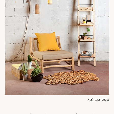
צילום: בועז לביא