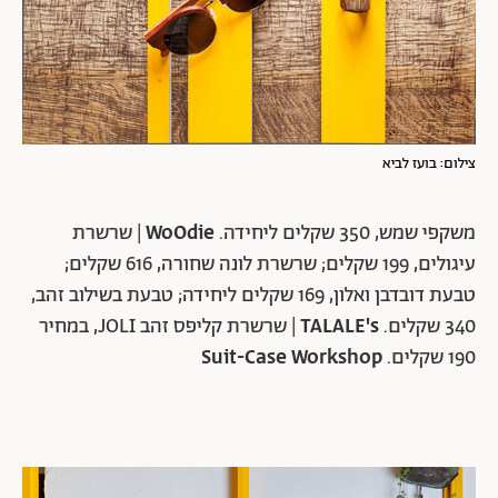
צילום: בועז לביא
משקפי שמש, 350 שקלים ליחידה.
WoOdie
| שרשרת
עיגולים, 199 שקלים; שרשרת לונה שחורה, 616 שקלים;
טבעת דובדבן ואלון, 169 שקלים ליחידה; טבעת בשילוב זהב,
340 שקלים.
TALALE's
| שרשרת קליפס זהב JOLI, במחיר
190 שקלים.
Suit-Case Workshop