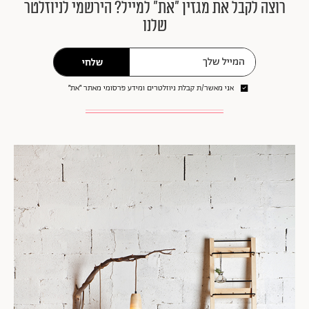
רוצה לקבל את מגזין ״את״ למייל? הירשמי לניוזלטר
שלנו
שלחי
אני מאשר/ת קבלת ניוזלטרים ומידע פרסומי מאתר ״את״