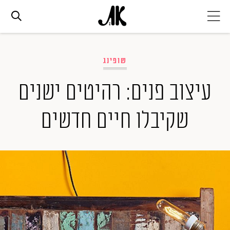
אג׳נדה
שופינג
אופנה
עיצוב פנים: רהיטים ישנים
שקיבלו חיים חדשים
ביוטי
סלבס
ערוצים נוספים
המגזין