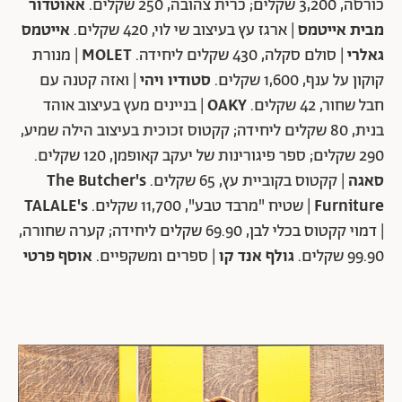
כורסה, 3,200 שקלים; כרית צהובה, 250 שקלים.
אאוטדור
מבית אייטמס
| ארגז עץ בעיצוב שי לוי, 420 שקלים.
אייטמס
גאלרי
| סולם סקלה, 430 שקלים ליחידה.
MOLET
| מנורת
קוקון על ענף, 1,600 שקלים.
סטודיו ויהי
| ואזה קטנה עם
חבל שחור, 42 שקלים.
OAKY
| בניינים מעץ בעיצוב אוהד
בנית, 80 שקלים ליחידה; קקטוס זכוכית בעיצוב הילה שמיע,
290 שקלים; ספר פיגורינות של יעקב קאופמן, 120 שקלים.
סאגה
| קקטוס בקוביית עץ, 65 שקלים.
The Butcher's
Furniture
| שטיח "מרבד טבע", 11,700 שקלים.
TALALE's
| דמוי קקטוס בכלי לבן, 69.90 שקלים ליחידה; קערה שחורה,
99.90 שקלים.
גולף אנד קו
| ספרים ומשקפיים.
אוסף פרטי