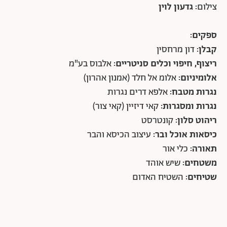
צילום
: גדעון לוין
ספקים:
קבלן:
דון מרחסין
ריצוף, חיפוי וכלים סניטריים:
אלבוס בע"מ
אלומיניום:
אלומ אל חלד (אמנון אהרון)
נגרות מטבח:
אלפא דרים נגרות
נגרות ומסגרות:
קאי דיזיין (קאי צור)
ריהוט סלון:
קונטרסט
כיסאות אוכל
ובר:
עיצוב הכיסא והבר
תאורה:
כלי אור
משטחים:
שיש אוהד
שטיחים:
השטיח האדום