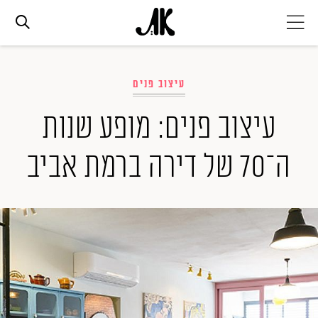
אג׳נדה
עיצוב פנים
אופנה
עיצוב פנים: מופע שנות
ה־70 של דירה ברמת אביב
ביוטי
סלבס
ערוצים נוספים
המגזין