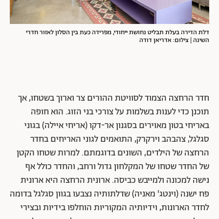
דלת הדירה בעלת תבליט נחושת ייחודי, מפרידה כעת בין הסלון לאזור חדרי
השינה | צילום: אדריאן דודה
חדר הרחצה הצמוד לסוויטת ההורים צר וארוך בשטחו, אך
תוכנן כדי לענות בשלמות על צורכי בני הזוג. הוא חופה
באריחי בטון מאוירים בסגנון אר-דקו (אריחי איילה) בגוני
סגלגל, צהבהב וירקרק, התואמים לגוני האריחים בחדר
הרחצה של הילדים, השונים בדוגמתם. למרות שטחו הקטן
של החדר שטחו של המקלחון גדול ורחב, והחדר כולל אף
נישה למכונה ולמייבש כביסה. ארונית הרחצה היא ארונית
פח ישנה (וינטג' מאניה) שדלתותיה נצבעו בגוון סגלגל בדומה
לחדר הארונות, וידיותיה המקוריות הוחלפו בידיות ובצירי