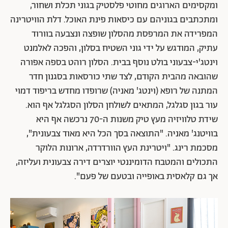
ומקסימים הארוגים מחוטי פלסטיק בגוני תכלת ושחור,
ומתכתבים בגוניהם עם כיסאות פינת האוכל. דלת הוויטרינה
המפרידה את המרפסת מהסלון שופצה ונצבעה בוורוד
עתיק, המודגש על ידי גוני השטיח בסלון, והפכה לאלמנט
וינטג'י-צבעוני בולט נוסף בבית. הסלון רוהט בספה אפורה
שהובאה מהבית הקודם, לצד שתי כורסאות בסגנון חדר
המתנה של רופא (וינטג' מאניה) שרופדו מחדש בריפוד דמוי
עור בגון סגלגל, המתאים לשולחן הסלון הסגלגל אף הוא.
שידת טלוויזיה מעץ טיק משנות ה-70 נרכשה אף היא
בוויטנג' מאניה. "התוצאה בסך הכל היא מאוד צבעונית",
מסכמת רינג. "ויטרינת העץ הוורדרדה, ארונות הלוקר
התכולים והמטבח הדומיננטי יוצרים דירה צבעונית ועליזה,
אך גם קלאסית באופייה ובטעם של פעם".