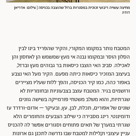
מחיצה עשויה ריבועי זכוכית במסגרות ברזל שהוצבה בכניסה | צילום: אדריאן
דודה
המטבח נותר במקומו המקורי, והקיר שהפריד בינו לבין
הסלון הוסר ובמקומו נבנה אי מעץ שמשמש הן לאחסון והן
לאכילה. סביב האי הוצבו כיסאות בר גבוהים מעץ וברזל,
בעיצוב המזכיר כיסאות כיתה מפעם. הקיר מעל האי נצבע
באפור כהה, כמו קיר הכניסה, והפך ללוח שעליו מציירים
ורושמים בגיר. המטבח עוצב בצבעוניות ובחומריות לא
שגרתיות, והוא משלב משטחי פורמייקה בשישה גוונים
שונים של אפורים, תכלת, לבן, עץ, ובעיקר – אדום-ורדרד עז
ודומיננטי. רינג מסבירה כי שילוב הצבעים והחומרים הלא
שגרתי במערך של תאים פתוחים וסגורים אִפשר לה להכניס
עניין עיצובי וקלילות למטבח שבו נדרשה לתכנן גם ארונות