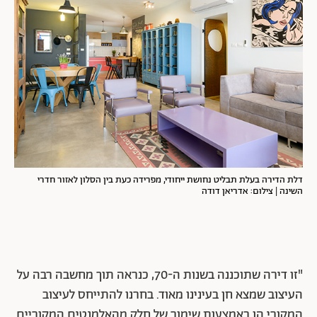
דלת הדירה בעלת תבליט נחושת ייחודי, מפרידה כעת בין הסלון לאזור חדרי
השינה | צילום: אדריאן דודה
"זו דירה שתוכננה בשנות ה-70, כנראה תוך מחשבה רבה על
העיצוב שמצא חן בעינינו מאוד. בחרנו להתייחס לעיצוב
המקורי הן באמצעות שימור של חלק מהאלמנטים המקוריים