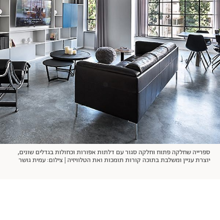
אודות
תרבות ופנאי
מי אנחנו
הפקות אופנה
שירות לקוחות למנויים
תנאי שימוש
עיצוב
מדיניות פרטיות
בריאות
כתבו לנו
הצהרת נגישות
קריירה
יחסים
© יובל סיגלר תקשורת בע"מ 2026
RGB Media
משפחה
Designed, Developed and Powered by
חופש
תוכן מקודם
ספרייה שחלקה פתוח וחלקה סגור עם דלתות אפורות וכחולות בגדלים שונים,
יוצרת עניין ומשלבת בתוכה קורות תומכות ואת הטלוויזיה | צילום: עמית גושר