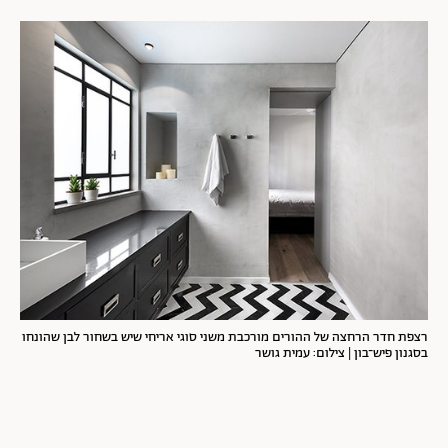
רצפת חדר הרחצה של ההורים מורכבת משני סוגי אריחי שיש בשחור לבן שהונחו
בסגנון פיש־בון | צילום: עמית גושר