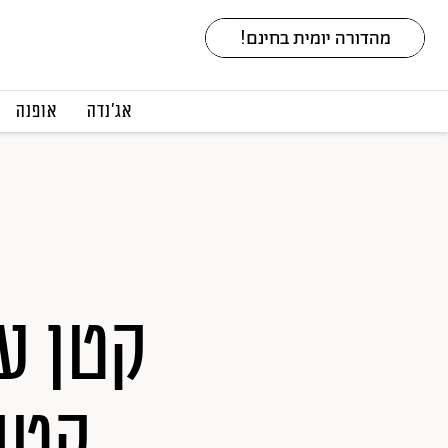
אג׳נדה
אופנה
קטן על
קטנ