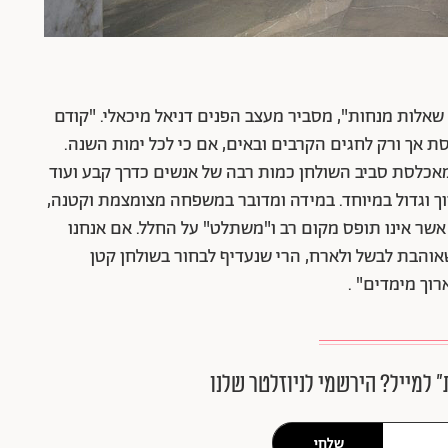
ה שאלות מנחות", מסביר מעצב הפנים דניאל מיכאלי. "קודם
ת אך ורק לחגים הקרבים ובאים, אם כי לכל ימות השנה.
אכלסת סביב השולחן כמות רבה של אנשים כדרך קבע ועוד
רוך וגדול במיוחד. במידה ומדובר במשפחה מצומצמת וקטנה,
 אשר אינו תופס מקום רב ו"משתלט" על החלל. אם אנחנו
שאוהבת לבשל ולארח, הרי שנעדיף לבחור בשולחן קטן
רוך מימדים" .
״ למייל? הירשמי לניוזלטר שלנו
שלחי