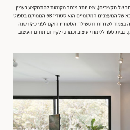
 של תקציבים), צצו יותר ויותר מקומות להתמקצע בעניין.
אחד המקומות המדוברים שחונך ומגדל את הדור הבא של המעצבים המקומיים הוא סטודיו 6B הממוקם בספוט
החם בעיר – צומת הרחובות אחד העם / בצלאל יפה בצמוד לשדרות רוטשילד. הסטודיו הוקם לפני כ-15 שנה
ן, כבית ספר ללימודי עיצוב וכמרכז לקידום תחום העיצוב