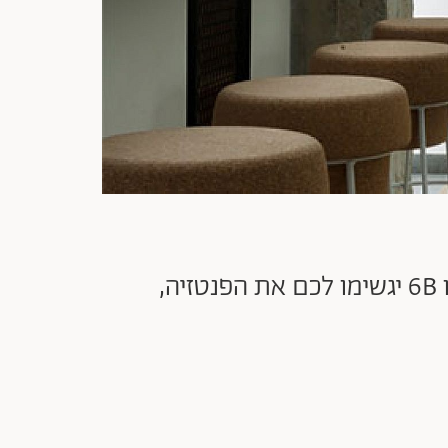
חולמים על קריירה בעיצוב פנים? אסתטיקה של חללים קורצת לכם? בסטודיו 6B יגשימו לכם את הפנטזיה,