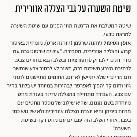
שיטת השערה על גבי הצללה אוורירית
שיטה המשלבת את הדגשת תווי הפנים עם שיטת השערה,
למראה טבעי.
אופן הטיפול
ג'והנה שרפמן (ג'והנה ארט), מומחית באיפור
קבוע והצללה אוורירית, מסבירה: "עושים שרטוט גבה עם
מדידות כדי לבדוק פרופורציות ובשלב הבא בוחרים צבע.
לבחירת הצבע חשיבות רבה, חשוב לא לבחור צבע שנחשב
חם מדי כדי שלא יתיישן לאדום, החומים מתיישנים לתתי
גוון וחום קר יהפוך לאפרפר. לבהירות במיוחד יש בלונד בהיר
עם צבע. העבודה מתחילה בהצללה עדינה בעזרת מחט
מיוחדת בשם מגנום, שהיא שילוב של מספר מחטים עם
מרווח ביניהן והיא יוצרת הצללה אוורירית ולא של גוש כמו
בעבר. אחרי השלב הזה עוברים עם מחט דקה בשיטת
השערה".