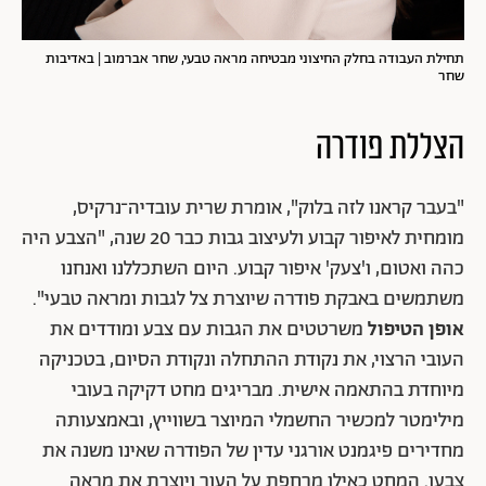
תחילת העבודה בחלק החיצוני מבטיחה מראה טבעי, שחר אברמוב | באדיבות
שחר
הצללת פודרה
"בעבר קראנו לזה בלוק", אומרת שרית עובדיה־נרקיס,
מומחית לאיפור קבוע ולעיצוב גבות כבר 20 שנה, "הצבע היה
כהה ואטום, ו'צעק' איפור קבוע. היום השתכללנו ואנחנו
משתמשים באבקת פודרה שיוצרת צל לגבות ומראה טבעי".
אופן הטיפול
משרטטים את הגבות עם צבע ומודדים את
העובי הרצוי, את נקודת ההתחלה ונקודת הסיום, בטכניקה
מיוחדת בהתאמה אישית. מבריגים מחט דקיקה בעובי
מילימטר למכשיר החשמלי המיוצר בשווייץ, ובאמצעותה
מחדירים פיגמנט אורגני עדין של הפודרה שאינו משנה את
צבעו. המחט כאילו מרחפת על העור ויוצרת את מראה