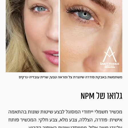
משתמשת באבקת פודרה שיוצרת צל ומראה טבעי, שרית עובדיה-נרקיס
גלואו של NPM
מכשיר חשמלי ייחודי המסוגל לבצע שיטות שונות בהתאמה
אישית: פודרה, הצללה, צבע מלא, צבע חלקי. המכשיר פותח
על־ידי משה אלול, ממייסדי שיטת האיפור הקבוע.