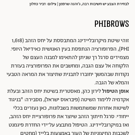
לבחירת הצבע יש חשיבות רבה, ג'והנה שרפמן | צילום: דביר כחלון
זוהי שיטת מיקרובליידינג המתבססת על יחס הזהב (1,618
PHI), הפרופורציה הנתפסת בעין האנושית כאידיאל היופי.
מצמידים סרגל רך שניתן להתאימו למבנה העצם של
הלקוחה אל עצם הגבה, ומחשבים את הפרופורציה בעזרת
נקודות שבהמשך יחוברו לתבנית שתיצור את המראה הטבעי
והמלא של הגבה.
אופן הטיפול
לירון כהן, מאסטרית בשיטת יחס הזהב ובעלת
אקדמיה ללימוד השיטה (פיבראוס ישראל), מסבירה: "בניגוד
לשיטות אחרות שמשתמשות בשבלונות, כאן נעזרים בכלי
ייחודי: סרגל חיתוך הזהב שיוצר את פרופורציית יחס הזהב,
ואז במיקרובליידינג. הטיפול מתבצע על־ידי החדרת פיגמנט
לשכבות החיצוניות של העור באמצעות בלייד (מחטים