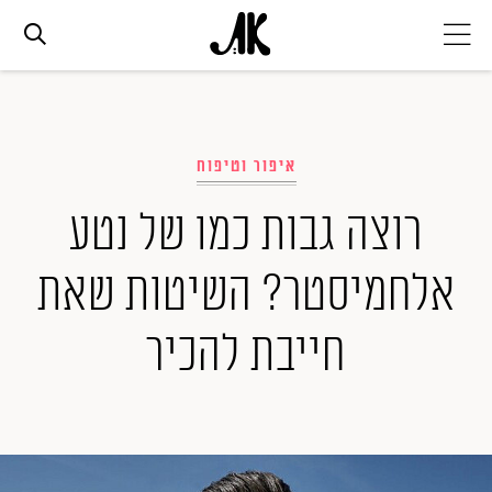
אג׳נדה
איפור וטיפוח
אופנה
רוצה גבות כמו של נטע
ביוטי
אלחמיסטר? השיטות שאת
סלבס
חייבת להכיר
ערוצים נוספים
המגזין