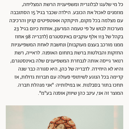
כל מי שלעגו לבלוגרית ומשפיענית הרשת המצליחה,
מוזמנים לאכול את הכובע. הילדה שכבר בגיל 15 הסתובבה
עם מצלמה בכל מקום, תיקתקה אאוטפיטים קניון והרכיבה
מערכות לבוש על פי טעמה המרענן, אוחזת כיום בגיל 23
בקהל של 113 אלף עוקבים באינסטגרם (לדבריה 98 אחוז
ממנו מורכב בעצם מעוקבות) ונחשבת לאחת המשפיעניות
החזקות והבולטות ברשת בתחום האופנה. לראייה, רשת
רנואר גייסה אותה לנבחרת המשפיענים שלה באינסטגרם,
והיא לא היחידה. לדבריה של כהן, היא סגורה כבר שנה
קדימה בכל הנוגע לשיתופי פעולה עם חברות גדולות, אז
תחכו בתור בסבלנות. או במילותיה: "אני מנהלת חברה.
המוצר זה אני, עינב כהן שיווק אופנה בע"מ".