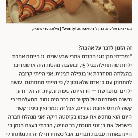
בגדי הים של עינב כהן ל־Twentyfourseven | צילום: עדי שנפיק
זה הזמן לדבר על אהבה?
"נפרדתי מבן זוגי הקודם אחרי שבע שנים. זו הייתה אהבת
ילדות שהתחילה בגיל 15, ובאהבה מהסוג הזה או שמדובר
בהצלחה מסחררת או בנפילה רצינית. אני הייתי קרובה
להתחתן עם בן אדם שלא נכון לי, כי הייתי מתחתנת, עושה
ילדים ומתגרשת – וזו הייתה טעות ענקית. זה הלך ודעך
ובשנה האחרונה של הקשר זה כבר היה גמור. התעלמתי כי
קשה להרוס אהבת נעורים, אבל זה נגמר ואין בינינו קשר.
היום הוא מחפש את עצמו בקוסטה ריקה ואני מנהלת חברה
בישראל. את בן זוגי הנוכחי, בר טוויטו, הכרתי בעצם מזמן כי
היינו באותה סביבת חברים, אבל כשחזרתי לרווקות נפתחו לי