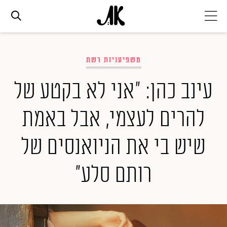
אג׳נדה
משפיעניות רשת
אופנה
עינב כהן: "אני לא בקטע של
להרים לעצמי, אבל באמת
ביוטי
שיש בי את הניואנסים של
סלבס
רותם סלע"
ערוצים נוספים
המגזין