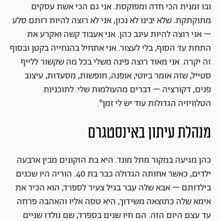
ובו זמנית הכי חדה ומפוקסת. אני גם הכי אשת עסקים
מתוקתקת. שלא יבינו לא נכון, אני לא רוצה להיות רותם סלע
– אני רוצה להיות עינב כהן. אני אעבוד קשה ואקרע את
התחת עד הסוף, בלי לעצור. אני אתחיל בהנחייה בקטן ובסוף
זה יקרה. אני מאוד רוצה פינה משלי בכל מה שקשור ללייף
סטייל, שזה אומר ביוטי, אופנה, חופשות, מסעדות, עיצוב
פנים, דקורציה – דברים מהעולמות שלי. לתוכניות
הטלוויזיה הגדולות עוד יש לי זמן".
מנהלת עיתון באינסטגרם
כהן מגיעה במקור מתל מונד. היא בת הזקונים מבין ארבעה
ילדים, כאשר אחותה הגדולה כבר בת 40. הוריה היו שכנים
בילדותם – אבא שלה עבר בגיל צעיר לספרד, הוא הכיר את
אימא שלה כתוצאה משידוך, היא טסה אליו והאהבה פרחה
עד עצם היום הזה. הם חיו שנים בספרד, שם נולדו שניים