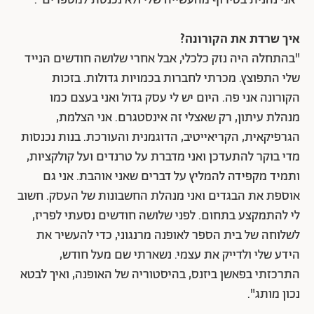
"אני נהנית בטירוף מהעשייה שלי ולא נכנסת למספרים".
איך שרדת את הקורונה?
"בהתחלה היה נזק כלכלי, אבל אחרי שלושה חודשים הנייד
שלי התפוצץ. מכרתי לחברות בכמויות גדולות. בזכות
הקורונה אני פה. היום יש לי עסק גדול ואני בעצם כמו
מנהלת עיתון, רק שאצלי זה אינסטגרם. אני הצלמת,
הגרפיקאית, הקריאייטיב, הדוגמנית והעורכת. בנות נכנסות
מדי בוקר להתעדכן ואני מדברת על טרנדים ועל קולקציות,
ותמיד מקפידה להמליץ על דברים שאני אוהבת. אני גם
אוספת את הבגדים ואני מנהלת החשבונות של העסק. חשוב
לי להתמקצע בתחום. לפני שלושה חודשים נסעתי לפריז,
לשלוחה של בית הספר לאופנה מרנגוני, כדי להעשיר את
הידע שלי ולדייק את עצמי. נשארתי שם מעל חודש,
התרכזתי בפאשן ביזנס, בהיסטוריה של האופנה, ואיך לבטא
נכון מותג".