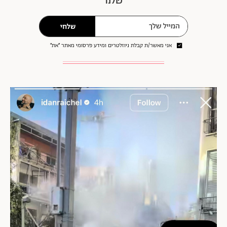
שלנו
שלחי
אני מאשר/ת קבלת ניוזלטרים ומידע פרסומי מאתר ״את״