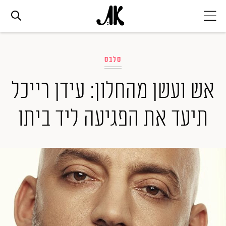
אג׳נדה
סלבס
אופנה
אש ועשן מהחלון: עידן רייכל
תיעד את הפגיעה ליד ביתו
ביוטי
סלבס
ערוצים נוספים
המגזין