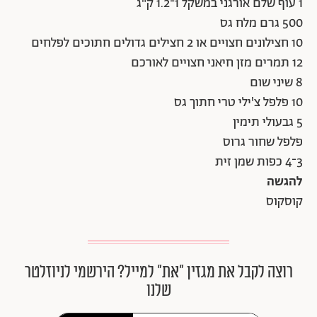
1 עוף שלם אורגני במשקל 1־1.2 ק"ג
500 גרם מלח גס
10 חצילונים חצויים או 2 חצילים גדולים חתוכים לפלחים
12 תמרים מזן חיאני חצויים לאורכם
8 שיני שום
10 פלפל צ'ילי טרי חתוך גס
5 גבעולי תימין
פלפל שחור גרוס
3־4 כפות שמן זית
להגשה
קוסקוס
רוצה לקבל את מגזין ״את״ למייל? הירשמי לניוזלטר
שלנו