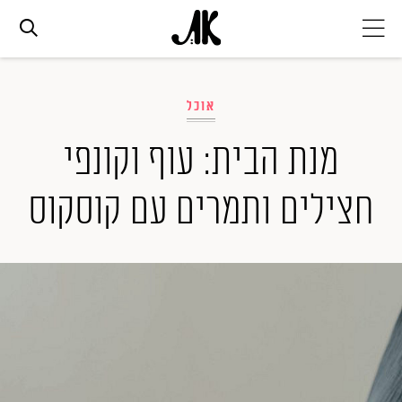
אג׳נדה
אוכל
אופנה
מנת הבית: עוף וקונפי
חצילים ותמרים עם קוסקוס
ביוטי
סלבס
ערוצים נוספים
המגזין