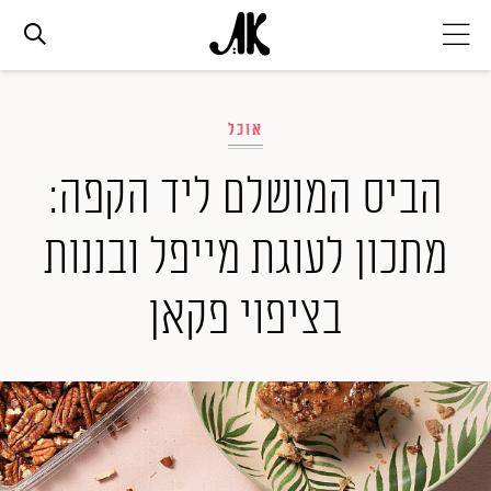
אג׳נדה
אוכל
אופנה
הביס המושלם ליד הקפה:
מתכון לעוגת מייפל ובננות
ביוטי
בציפוי פקאן
סלבס
ערוצים נוספים
המגזין