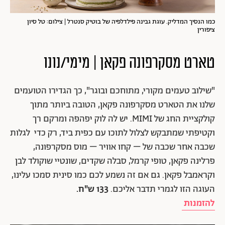
כמו הנסיך המדליק. עוגת גבינה פילדלפיה של בוטיק סנטרל | צילום: טל סיון
ציפורין
טארט מסקרפונה פקאן | מימי/נונו
"שילוב טעמים מקורי, מתוחכם ובוגר", כך הגדירו הטועמים
שלנו את הטארט מסקרפונה פקאן, הטובה ביותר מתוך
קולקציית החג של MIMI. יש לה לוק יפהפה ומרקם רך
וקטיפתי שמתבקש לצלול לתוכו עם כפית ביד, רק כדי לגלות
שכבה אחר שכבה של – קחו אוויר – מוס מסקרפונה,
פרלינה פקאן, טופי קרמל, סבלה שקדים, שונטיי שוקולד לבן
וקראמבל פקאן. גם אם זה נשמע לכם כמו סינית סמכו עלינו,
העוגה הזו לגמרי תדבר אליכם.
133 ש"ח.
להזמנות