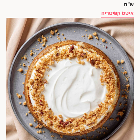
ש"ח
איטס קפיטריה