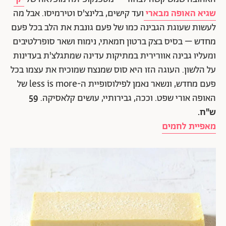
שגיא האופה מבארי
ועד קישים, בלינצ'ס וטירמיסו. אבל מה
לעשות שעוגת הגבינה כמו של פעם גונבת את הלב בכל פעם
מחדש – בסיס בצק ברטון חמאתי, נימוח ושאר סופרלטיבים
ומעליו גבינה אוורירית במתיקות עדינה שמתגלצ'ת בעדינות
על הלשון. העוגה הזו היא סוס שמנצח שמוכיח את עצמו בכל
פעם מחדש, ונשאר נאמן לפילוסופיית ה-less is more של
האופה אורי שפט. וככה, גבירותיי, עושים קלאסיקה.
59
ש"ח.
מאפיית לחמים