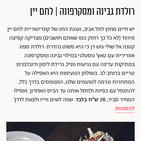
רולדת גבינה ומסקרפונה | לחם יין
יש חיים מחוץ לתל אביב, ועוגת החג של קונדיטוריית לחם יין
מיהוד (לא כל כך רחוק כמו שאתם חושבים) מצדיקה קפיצה
קטנה אל שולי גוש דן כי היא פשוט נהדרת: רולדת ספוג
אוורירית עם טאץ' נוסטלגי במילוי גבינה ומסקרפונה
במתיקות עדינה עם נגיעות ווניל, גרידת לימון ודובדבנים
טריים ברוחב לב. בשולחן הטעימות היא האפילה על
המתחרות וגרמה לטועמים שלנו, המנומסים בדרך כלל,
להתנפל עם כפיות ולחסל אותה עד הביס האחרון. ואפילו
המחיר סביר,
76 ש"ח בלבד
. שווה לשים ווייז ולצאת לדרך.
להזמנות