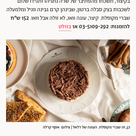
בקיצור, תשכחו מהפתיבר של שרה נתניהו ותגידו שלום
לשכבות בצק סבלה ברטון, שבינהן קרם גבינה ווניל ומלמעלה
שברי מקופלת. קיצר, עוגה וואו, לא זולה אבל וואו.
152 ש"ח
להזמנות: 03-5109-292 או
בוולט
כן, זה שברי מקופלת. העוגה של דלאל | צילום: אסף קרלה