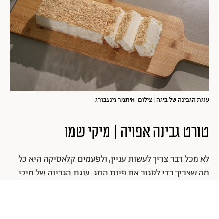
עוגת הגבינה של ביגה | צילום: איתמר גינצבורג
טורט גבינה אפויה | מיקי שמו
לא מכל דבר צריך לעשות עניין, ולפעמים קלאסיקה היא כל
מה שצריך כדי לסגור את פינת החג. עוגת הגבינה של מיקי
שמו ניחנה בלוק צחור ואלגנטי ובמרקם הנכון בין עשיר
לאוורירי. המלית מתוקה עדינה ועושה חשק לעוד ועוד ביס
ומזל שהיא עגולה, אחרת לא היינו מפסיקים ליישר.
100/150