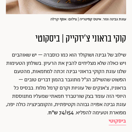
עוגת גבינה וגזר. איטס קפיטריה | צילום: אסף קרלה
קוקי בראוני צ'יזקייק | ביסקוטי
שילוב של גבינה ושוקולד הוא כמו כוסברה – יש שאוהבים
ויש כאלה שלא מצליחים להבין את הרעיון. בשולחן הטעימות
שלנו עוגת הקוקי בראוני גבינה זכתה למחמאות, מהטעם
הפשוט שהשילוב הנ"ל מתוגבר בהמון דברים טובים –
בראוניז, צ'אנקים של עוגיות וקרם קרמל מלוח. בבסיס כל
היופי הזה עומד בצק שורטברד חמאתי שמעליו מתנוססת
עוגת גבינה אפויה גבוהה וקטיפתית, והקומבינציה כולה יפה,
מפוארת וטעימה להפליא.
74/154 ש"ח.
ביסקוטי