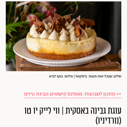
שילוב שבכל זאת מנצח. ביסקוטי | צילום: בועז לביא
>> מתכון לשבועות: מאפינס קישואים וגבינת עיזים
עוגת גבינה באסקית | ווי לייק יו טו
(נורדיניו)