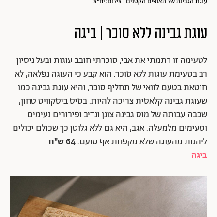
עוגת הגבינה של האופים הקטנים | צילום: יח"צ
עוגת גבינה ללא סוכר | ביגה
לטעימה זו רתמתי את אבי, סוכרתי חובב עוגות ובעל ניסיון
רב בטעימת עוגות ללא סוכר. הוא קבע כי העוגה נפלאה, לא
חוטאת בטעם לוואי של תחליף סוכר, והיא עוגת גבינה כמו
שעוגת גבינה קלאסית צריכה להיות. בסיס ביסקוויט טחון,
שכבה עבותה של מוס גבינה צונן ונדיב ופירורים נעימים
וטעימים מלמעלה. אגב, היא גם ללא גלוטן כך שכולם יכולים
ליהנות מהעוגה שלא מקפחת אף טועם.
64 ש"ח
ביגה