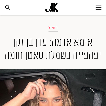
אג׳נדה
סטייל
אופנה
אימא אדמה: עדן בן זקן
יפהפייה בשמלת סאטן חומה
ביוטי
סלבס
ערוצים נוספים
המגזין