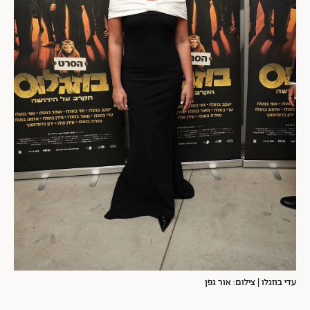
עדי בוזגלו | צילום: אור גפן