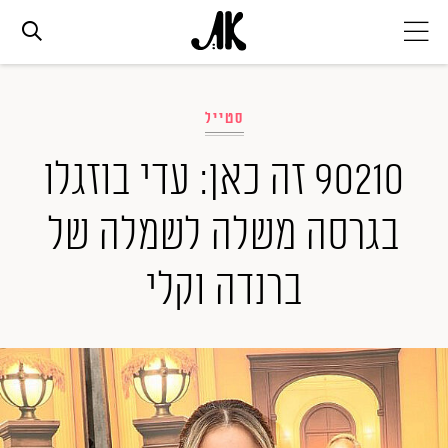
אג׳נדה
סטייל
אופנה
90210 זה כאן: עדי בוזגלו
בגרסה משלה לשמלה של
ביוטי
ברנדה וקלי
סלבס
ערוצים נוספים
המגזין