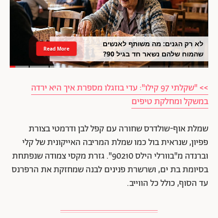
לא רק הגנים: מה משותף לאנשים
Read More
שהמוח שלהם נשאר חד בגיל 90?
>> "שקלתי 97 קילו": עדי בוזגלו מספרת איך היא ירדה
במשקל ומחלקת טיפים
שמלת אוף-שולדרס שחורה עם קפל לבן ודרמטי בצורת
פפיון, שנראית בול כמו שמלת המריבה האייקונית של קלי
וברנדה מ"בוורלי הילס 90210". גזרת מקסי צמודה שנפתחת
בסיומת בת ים, ושרשרת פנינים לבנה שמחזקת את הרפרנס
עד הסוף, כולל כל הווייב.