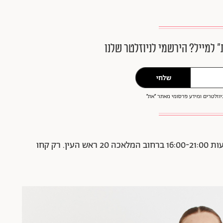
״ למייל? הירשמי לניוזלטר שלנו
שלחי
וזלטרים ומידע פרסומי מאתר ״את״
היריד יתקיים בימים רביעי וחמישי 23-24.8 בין השעות 16:00-21:00 ברחוב המלאכה 20 ראש העין. רק קחו