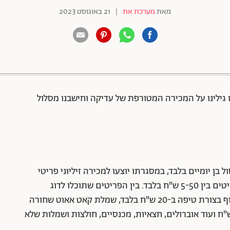
מאת
מערכת את
|
21 באוגוסט 2023
88 שיתופים | 132 צפיות
גילינו על המכירה המטורפת של עדיקה וחישבנו מסלול
ן יומיים בלבד, במסגרתו יוצעו למכירה זיליוני פריטי
אופנה, אקססוריז ועוד בהנחות דרמטיות – כל הפריטים בין 5-50 ש"ח בלבד. בין הפריטים שתוכלו לדוג
במכירה: גופיית קולר שחורה ולוהטת שיוצרת מחשוף בצורת טיפה ב-20 ש"ח בלבד, שמלת קאט אאוט שחורה
ודה ב-20 ש"ח, שורטס ג'ינס עם שרוכים ב-20 ש"ח ועוד אוברולים, חצאיות, מכנסיים, חולצות ושמלות שלא