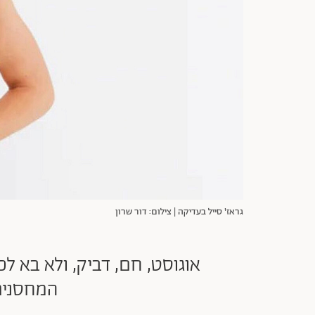
גראז' סייל בעדיקה | צילום: דור שרון
אוגוסט, חם, דביק, ולא בא ל
המחסנים במכי