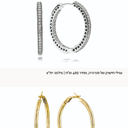
עגילי חישוק של פנדורה, מחיר 469 ש"ח | צילום: יח"צ