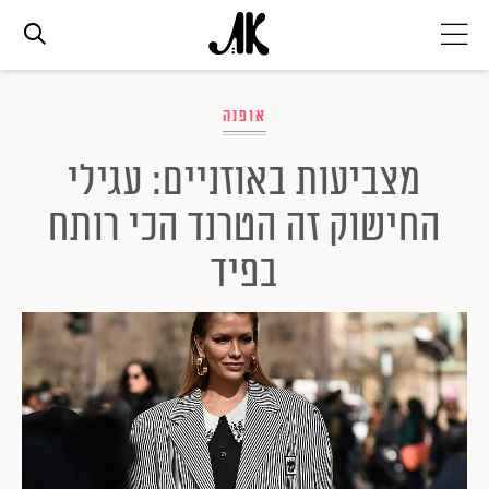
אג׳נדה
אופנה
מצביעות באוזניים: עגילי
אופנה
החישוק זה הטרנד הכי רותח
ביוטי
בפיד
סלבס
ערוצים נוספים
המגזין